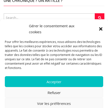
UNE CHRONIQUE ? UN ARTICLE ?
Gérer le consentement aux
cookies
SUR LA TOILE…
Pour offrir les meilleures expériences, nous utilisons des technologies
telles que les cookies pour stocker et/ou accéder aux informations des
appareils. Le fait de consentir à ces technologies nous permettra de
traiter des données telles que le comportement de navigation ou les ID
Blogroll
uniques sur ce site. Le fait de ne pas consentir ou de retirer son
consentement peut avoir un effet négatif sur certaines caractéristiques
et fonctions.
Accepter
Refuser
© 2011-2026 Les pipelettes en parlent...
Mentions légales.
Politique
Voir les préférences
4
de cookies.