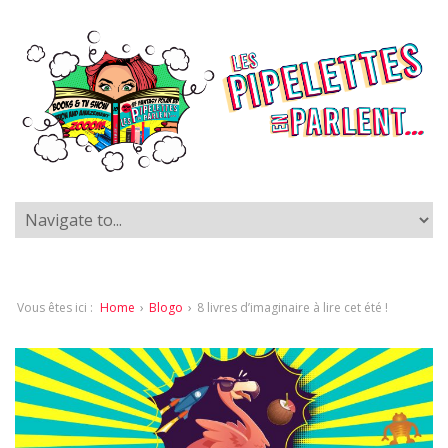
Vous êtes ici :
Home
›
Blogo
›
8 livres d’imaginaire à lire cet été !