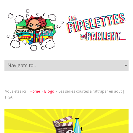
Vous êtes ici :
Home
›
Blogo
›
Les séries courtes à rattraper en août |
TFSA