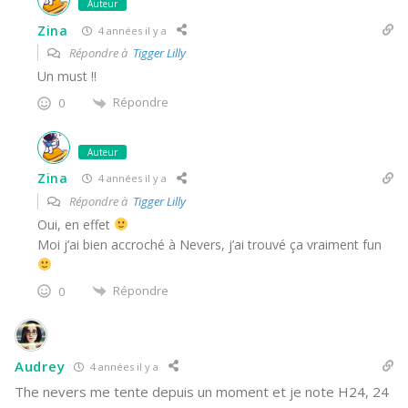
Auteur
Zina
4 années il y a
Répondre à
Tigger Lilly
Un must !!
Répondre
0
Auteur
Zina
4 années il y a
Répondre à
Tigger Lilly
Oui, en effet
Moi j’ai bien accroché à Nevers, j’ai trouvé ça vraiment fun
Répondre
0
Audrey
4 années il y a
The nevers me tente depuis un moment et je note H24, 24