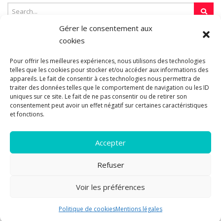
Gérer le consentement aux
cookies
SUR LA TOILE…
Pour offrir les meilleures expériences, nous utilisons des technologies
telles que les cookies pour stocker et/ou accéder aux informations des
appareils. Le fait de consentir à ces technologies nous permettra de
traiter des données telles que le comportement de navigation ou les ID
Blogroll
uniques sur ce site. Le fait de ne pas consentir ou de retirer son
consentement peut avoir un effet négatif sur certaines caractéristiques
et fonctions.
Accepter
Refuser
© 2011-2026 Les pipelettes en parlent...
Mentions légales.
Politique
Voir les préférences
12
de cookies.
A propos
|
Plan du site
Politique de cookies
Mentions légales