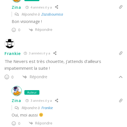
Zina
4 années il y a
Répondre à
Zazaboumisa
Bon visionnage !
Répondre
0
Frankie
3 années il y a
The Nevers est très chouette, j’attends d’ailleurs
impatiemment la suite !
Répondre
0
Auteur
Zina
3 années il y a
Répondre à
Frankie
Oui, moi aussi
Répondre
0