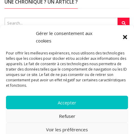
UNE CHRONIQUE ? UN ARTICLE ?
Gérer le consentement aux
cookies
SUR LA TOILE…
Pour offrir les meilleures expériences, nous utilisons des technologies
telles que les cookies pour stocker et/ou accéder aux informations des
appareils. Le fait de consentir à ces technologies nous permettra de
traiter des données telles que le comportement de navigation ou les ID
Blogroll
uniques sur ce site. Le fait de ne pas consentir ou de retirer son
consentement peut avoir un effet négatif sur certaines caractéristiques
et fonctions.
Accepter
Refuser
© 2011-2026 Les pipelettes en parlent...
Mentions légales.
Politique
Voir les préférences
12
de cookies.