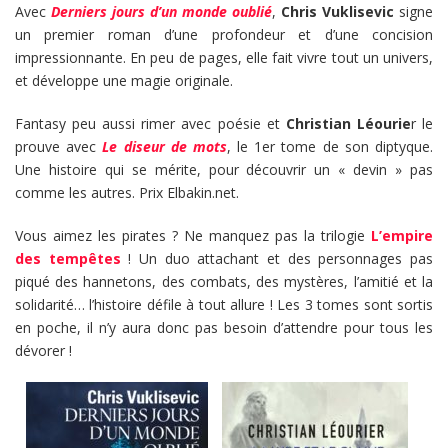
Avec
Derniers jours d’un monde oublié
,
Chris Vuklisevic
signe
un premier roman d’une profondeur et d’une concision
impressionnante. En peu de pages, elle fait vivre tout un univers,
et développe une magie originale.
Fantasy peu aussi rimer avec poésie et
Christian Léourie
r le
prouve avec
Le diseur de mots
, le 1er tome de son diptyque.
Une histoire qui se mérite, pour découvrir un « devin » pas
comme les autres. Prix Elbakin.net.
Vous aimez les pirates ? Ne manquez pas la trilogie
L’empire
des tempêtes
! Un duo attachant et des personnages pas
piqué des hannetons, des combats, des mystères, l’amitié et la
solidarité… l’histoire défile à tout allure ! Les 3 tomes sont sortis
en poche, il n’y aura donc pas besoin d’attendre pour tous les
dévorer !