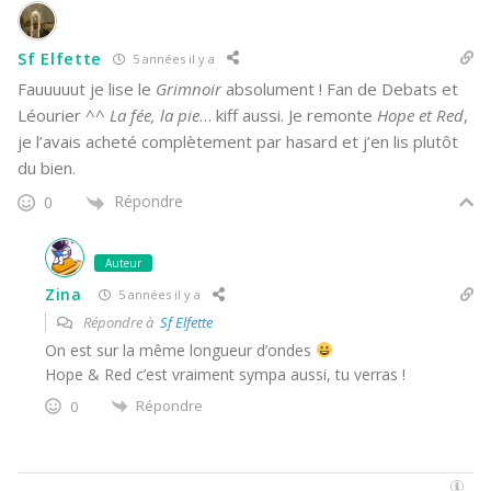
Sf Elfette
5 années il y a
Fauuuuut je lise le
Grimnoir
absolument ! Fan de Debats et
Léourier ^^
La fée, la pie
… kiff aussi. Je remonte
Hope et Red
,
je l’avais acheté complètement par hasard et j’en lis plutôt
du bien.
Répondre
0
Auteur
Zina
5 années il y a
Répondre à
Sf Elfette
On est sur la même longueur d’ondes
Hope & Red c’est vraiment sympa aussi, tu verras !
Répondre
0