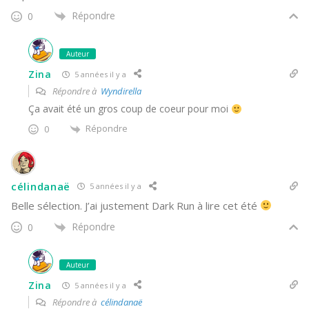
Répondre
0
Auteur
Zina
5 années il y a
Répondre à
Wyndirella
Ça avait été un gros coup de coeur pour moi
Répondre
0
célindanaë
5 années il y a
Belle sélection. J’ai justement Dark Run à lire cet été
Répondre
0
Auteur
Zina
5 années il y a
Répondre à
célindanaë