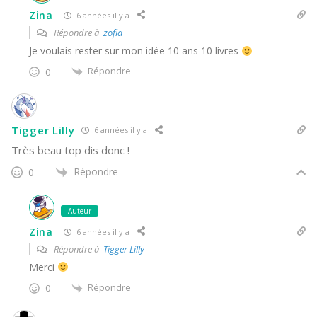
Zina
6 années il y a
Répondre à
zofia
Je voulais rester sur mon idée 10 ans 10 livres
Répondre
0
Tigger Lilly
6 années il y a
Très beau top dis donc !
Répondre
0
Auteur
Zina
6 années il y a
Répondre à
Tigger Lilly
Merci
Répondre
0