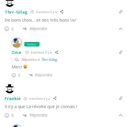
Thrr-Gilag
6 années il y a
De bons choix… et des très bons \o/
Répondre
0
Auteur
Zina
6 années il y a
Répondre à
Thrr-Gilag
Merci
Répondre
0
Frankie
6 années il y a
Il n’y a que La révolte que je connais !
Répondre
0