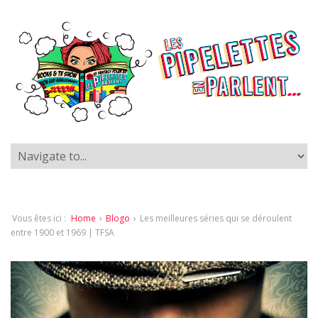
Vous êtes ici :
Home
›
Blogo
›
Les meilleures séries qui se déroulent
entre 1900 et 1969 | TFSA