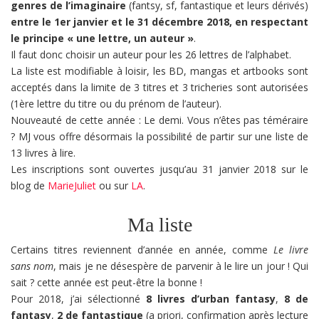
genres de l’imaginaire
(fantsy, sf, fantastique et leurs dérivés)
entre le 1er janvier et le 31 décembre 2018, en respectant
le principe « une lettre, un auteur »
.
Il faut donc choisir un auteur pour les 26 lettres de l’alphabet.
La liste est modifiable à loisir, les BD, mangas et artbooks sont
acceptés dans la limite de 3 titres et 3 tricheries sont autorisées
(1ère lettre du titre ou du prénom de l’auteur).
Nouveauté de cette année : Le demi. Vous n’êtes pas téméraire
? MJ vous offre désormais la possibilité de partir sur une liste de
13 livres à lire.
Les inscriptions sont ouvertes jusqu’au 31 janvier 2018 sur le
blog de
MarieJuliet
ou sur
LA
.
Ma liste
Certains titres reviennent d’année en année, comme
Le livre
sans nom
, mais je ne désespère de parvenir à le lire un jour ! Qui
sait ? cette année est peut-être la bonne !
Pour 2018, j’ai sélectionné
8 livres d’urban fantasy
,
8 de
fantasy
,
2 de fantastique
(a priori, confirmation après lecture