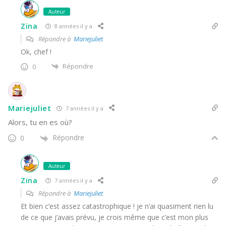
Auteur
Zina
8 années il y a
Répondre à
Mariejuliet
Ok, chef !
Répondre
0
Mariejuliet
7 années il y a
Alors, tu en es où?
Répondre
0
Auteur
Zina
7 années il y a
Répondre à
Mariejuliet
Et bien c’est assez catastrophique ! je n’ai quasiment rien lu
de ce que j’avais prévu, je crois même que c’est mon plus