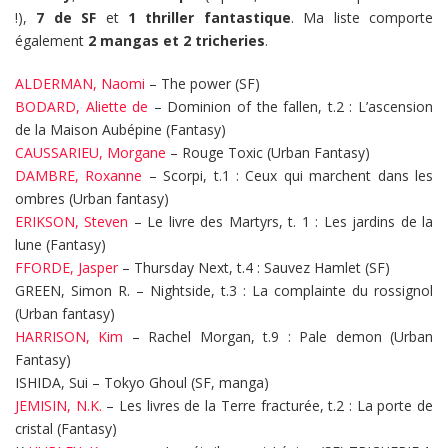
!),
7 de SF
et
1 thriller fantastique
. Ma liste comporte
également
2 mangas et 2 tricheries
.
ALDERMAN, Naomi
– The power (SF)
BODARD, Aliette de
– Dominion of the fallen, t.2 : L’ascension
de la Maison Aubépine (Fantasy)
CAUSSARIEU, Morgane
– Rouge Toxic (Urban Fantasy)
DAMBRE, Roxanne
– Scorpi, t.1 : Ceux qui marchent dans les
ombres (Urban fantasy)
ERIKSON, Steven
– Le livre des Martyrs, t. 1 : Les jardins de la
lune (Fantasy)
FFORDE, Jasper
– Thursday Next, t.4 : Sauvez Hamlet (SF)
GREEN, Simon R. – Nightside, t.3 : La complainte du rossignol
(Urban fantasy)
HARRISON, Kim
– Rachel Morgan, t.9 : Pale demon (Urban
Fantasy)
ISHIDA, Sui – Tokyo Ghoul (SF, manga)
JEMISIN, N.K.
– Les livres de la Terre fracturée, t.2 : La porte de
cristal (Fantasy)