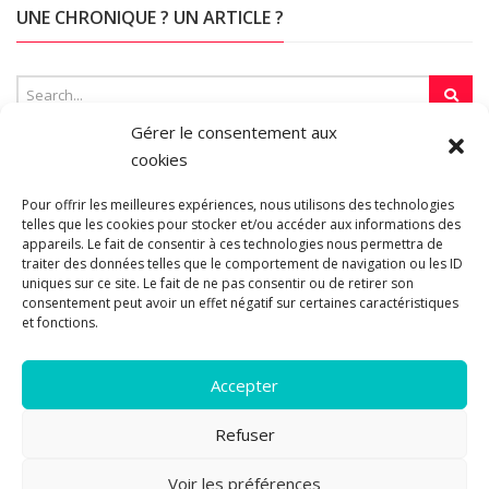
UNE CHRONIQUE ? UN ARTICLE ?
Gérer le consentement aux
cookies
SUR LA TOILE…
Pour offrir les meilleures expériences, nous utilisons des technologies
telles que les cookies pour stocker et/ou accéder aux informations des
appareils. Le fait de consentir à ces technologies nous permettra de
traiter des données telles que le comportement de navigation ou les ID
Blogroll
uniques sur ce site. Le fait de ne pas consentir ou de retirer son
consentement peut avoir un effet négatif sur certaines caractéristiques
et fonctions.
Accepter
Refuser
© 2011-2026 Les pipelettes en parlent...
Mentions légales.
Politique
Voir les préférences
10