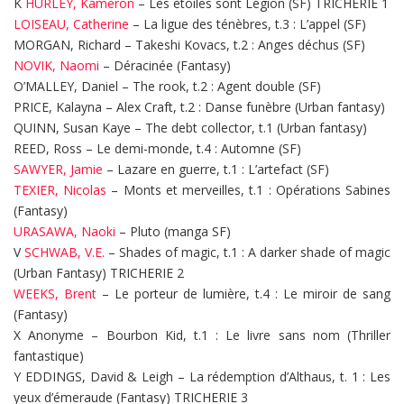
K
HURLEY, Kameron
– Les étoiles sont Légion (SF) TRICHERIE 1
LOISEAU, Catherine
– La ligue des ténèbres, t.3 : L’appel (SF)
MORGAN, Richard – Takeshi Kovacs, t.2 : Anges déchus (SF)
NOVIK, Naomi
– Déracinée (Fantasy)
O’MALLEY, Daniel – The rook, t.2 : Agent double (SF)
PRICE, Kalayna – Alex Craft, t.2 : Danse funèbre (Urban fantasy)
QUINN, Susan Kaye – The debt collector, t.1 (Urban fantasy)
REED, Ross – Le demi-monde, t.4 : Automne (SF)
SAWYER, Jamie
– Lazare en guerre, t.1 : L’artefact (SF)
TEXIER, Nicolas
– Monts et merveilles, t.1 : Opérations Sabines
(Fantasy)
URASAWA, Naoki
– Pluto (manga SF)
V
SCHWAB, V.E.
– Shades of magic, t.1 : A darker shade of magic
(Urban Fantasy) TRICHERIE 2
WEEKS, Brent
– Le porteur de lumière, t.4 : Le miroir de sang
(Fantasy)
X Anonyme – Bourbon Kid, t.1 : Le livre sans nom (Thriller
fantastique)
Y EDDINGS, David & Leigh – La rédemption d’Althaus, t. 1 : Les
yeux d’émeraude (Fantasy) TRICHERIE 3