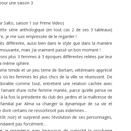
 pour une saison 3
ur Salto, saison 1 sur Prime Video)
tte série anthologique (en tout cas 2 de ses 3 tableaux)
re, je me suis empressée de le regarder !
 très différente, aussi bien dans le style que dans la manière
i émouvante, mais j’ai vraiment passé un bon moment !
ivons plus 3 femmes à 3 époques différentes reliées par leur
la même sphère.
emme timide et un peu terne de Bertam, vétérinaire apprécié
ns où les femmes les plus chics de la ville se réunissent. De
dorable comme tout, entretient une relation cachée avec
e l’amant d’une riche femme mariée, parce qu’elle pense ne
à la fois la présidente du club des jardins et la maîtresse de
t familial par Alma va changer la dynamique de sa vie et
le dont certains ne ressortiront pas indemnes…
utôt noir) et surprend avec l’évolution de ses personnages,
ttendaient pas forcément…
t je regarderai avec beaucoup de curiosité la prochaine