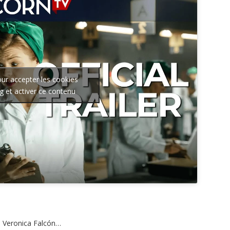
our accepter les cookies
g et activer ce contenu
a, Veronica Falcón…