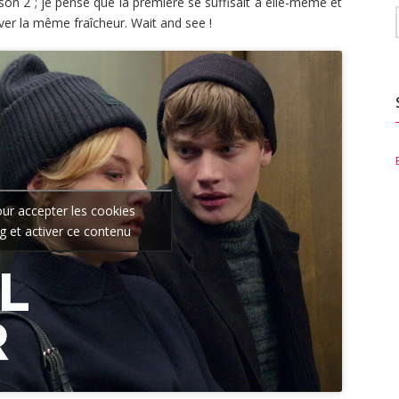
on 2 ; je pense que la première se suffisait à elle-même et
ver la même fraîcheur. Wait and see !
our accepter les cookies
g et activer ce contenu