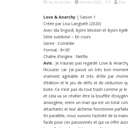
Sur les écrans
24 mars 2022
9
Zina
Love & Anarchy
| Saison 1
Créée par Lisa Langseth (2020)
Avec Ida Engvoll, Björn Mosten et Björn Kje
Série suédoise – En cours
Genre : Comédie
Format : 8×30’
Chaîne d’origine : Netflix
Avis
: Je n’aurais pas regardé Love & Anarchy s
l’écouter car j’ai passé un très bon moment
vraiment agréable et très drôle par mome
d’édition et le jeu de défis et de séduction q
boite. Ce n’est pas du tout trash comme je le 
et cela va se révéler être la bouffée d’oxygèn
anxiogène, entre un mari qui est un total con
attachants et leur alchimie fonctionne parfai
En parallèle, nous suivons l’activité de la mai
facile pour ces passionnés et qui va offrir au