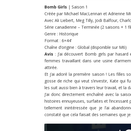
Bomb Girls
| Saison 1
Créée par Michael MacLennan et Adrienne Mit
Avec Ali Liebert, Meg Tilly, Jodi Balfour, Char
Série canadienne – Terminée (2 saisons + 1 fi
Genre : Historique
Format : 6×44’
Chaîne d’origine : Global (disponible sur M6)
Avis
: J’ai découvert Bomb girls par hasard e
femmes travaillant dans une usine d’armem
attirée.
Et j’ai adoré la première saison ! Les filles s
gosse de riche qui veut s’investir, Kate qui
les suit aussi bien à travers leur travail, et la
J’ai donc directement enchaîné avec la saison 
histoires ennuyeuses, surfaites et l’incessant
tellement inintéressée que je l’ai abando
constaté que cela faisait des semaines que je