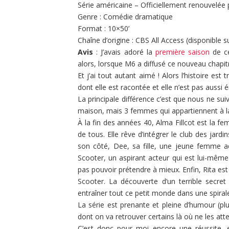
Série américaine – Officiellement renouvelée
Genre : Comédie dramatique
Format : 10×50’
Chaîne d’origine : CBS All Access (disponible s
Avis
: J’avais adoré la
première saison
de ce
alors, lorsque M6 a diffusé ce nouveau chapit
Et j’ai tout autant aimé ! Alors l’histoire est
dont elle est racontée et elle n’est pas auss
La principale différence c’est que nous ne su
maison, mais 3 femmes qui appartiennent à 
À la fin des années 40, Alma Fillcot est la f
de tous. Elle rêve d’intégrer le club des jardi
son côté, Dee, sa fille, une jeune femme a
Scooter, un aspirant acteur qui est lui-mêm
pas pouvoir prétendre à mieux. Enfin, Rita est 
Scooter. La découverte d’un terrible secre
entraîner tout ce petit monde dans une spira
La série est prenante et pleine d’humour (pl
dont on va retrouver certains là où ne les a
C’est donc pour moi encore une réussite, e