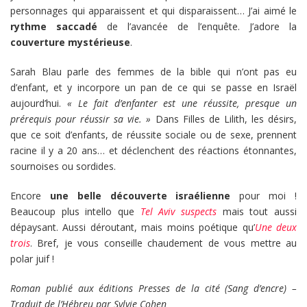
personnages qui apparaissent et qui disparaissent… J’ai aimé le
rythme saccadé
de l’avancée de l’enquête. J’adore la
couverture mystérieuse
.
Sarah Blau parle des femmes de la bible qui n’ont pas eu
d’enfant, et y incorpore un pan de ce qui se passe en Israël
aujourd’hui.
« Le fait d’enfanter est une réussite, presque un
prérequis pour réussir sa vie. »
Dans Filles de Lilith, les désirs,
que ce soit d’enfants, de réussite sociale ou de sexe, prennent
racine il y a 20 ans… et déclenchent des réactions étonnantes,
sournoises ou sordides.
Encore
une belle découverte israélienne
pour moi !
Beaucoup plus intello que
Tel Aviv suspects
mais tout aussi
dépaysant. Aussi déroutant, mais moins poétique qu’
Une deux
trois
. Bref, je vous conseille chaudement de vous mettre au
polar juif !
Roman publié aux éditions Presses de la cité (Sang d’encre) –
Traduit de l’Hébreu par Sylvie Cohen