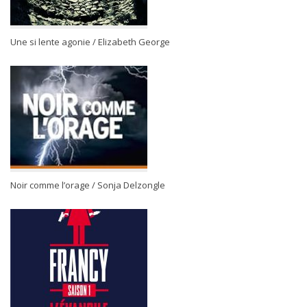
Une si lente agonie / Elizabeth George
Noir comme l’orage / Sonja Delzongle