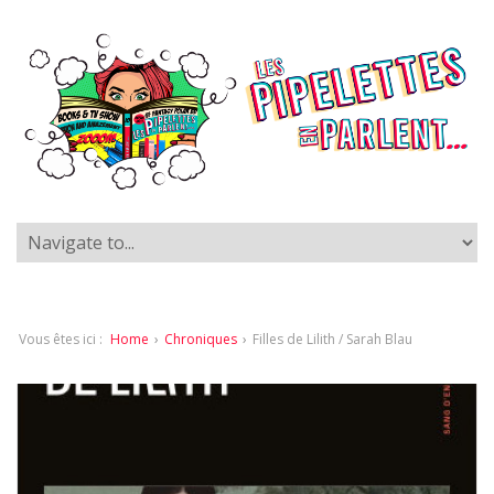
Vous êtes ici :
Home
›
Chroniques
›
Filles de Lilith / Sarah Blau