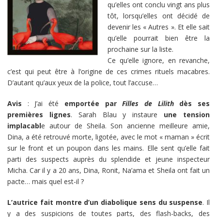
qu’elles ont conclu vingt ans plus
tôt, lorsqu’elles ont décidé de
devenir les « Autres ». Et elle sait
qu’elle pourrait bien être la
prochaine sur la liste.
Ce qu’elle ignore, en revanche,
c’est qui peut être à l’origine de ces crimes rituels macabres.
D’autant qu’aux yeux de la police, tout l’accuse…
Avis
: J’ai été
emportée par
Filles de Lilith
dès ses
premières lignes
. Sarah Blau y instaure
une tension
implacabl
e autour de Sheila. Son ancienne meilleure amie,
Dina, a été retrouvé morte, ligotée, avec le mot « maman » écrit
sur le front et un poupon dans les mains. Elle sent qu’elle fait
parti des suspects auprès du splendide et jeune inspecteur
Micha. Car il y a 20 ans, Dina, Ronit, Na’ama et Sheila ont fait un
pacte… mais quel est-il ?
L’autrice fait montre d’un diabolique sens du suspense
. Il
y a des suspicions de toutes parts, des flash-backs, des