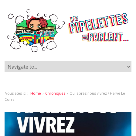
Vous êtes ici :
Home
›
Chroniques
›
Qui après nous vivrez / Hervé Le
Corre