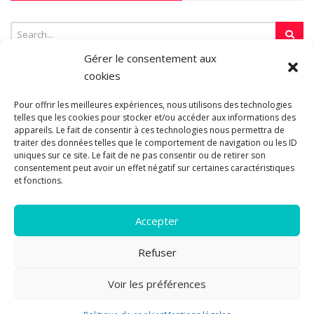
Gérer le consentement aux
cookies
SUR LA TOILE…
Pour offrir les meilleures expériences, nous utilisons des technologies
telles que les cookies pour stocker et/ou accéder aux informations des
appareils. Le fait de consentir à ces technologies nous permettra de
traiter des données telles que le comportement de navigation ou les ID
Blogroll
uniques sur ce site. Le fait de ne pas consentir ou de retirer son
consentement peut avoir un effet négatif sur certaines caractéristiques
et fonctions.
Accepter
Refuser
© 2011-2026 Les pipelettes en parlent...
Mentions légales.
Politique
Voir les préférences
de cookies.
A propos
|
Plan du site