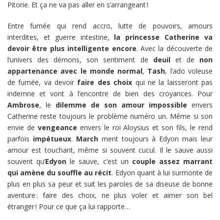
Pitorie. Et ça ne va pas aller en s’arrangeant !
Entre fumée qui rend accro, lutte de pouvoirs, amours
interdites, et guerre intestine,
la princesse Catherine va
devoir être plus intelligente encore
. Avec la découverte de
l’univers des démons, son sentiment de
deuil
et de
non
appartenance avec le monde normal
,
Tash
, l’ado voleuse
de fumée, va devoir
faire des choix
qui ne la laisseront pas
indemne et vont à l’encontre de bien des croyances. Pour
Ambrose
, le
dilemme de son amour impossible
envers
Catherine reste toujours le problème numéro un. Même si son
envie de
vengeance
envers le roi Aloysius et son fils, le rend
parfois
impétueux
.
March
ment toujours à Edyon mais leur
amour est touchant, même si souvent cucul. Il le sauve aussi
souvent qu’
Edyon
le sauve, c’est un
couple assez marrant
qui amène du souffle au récit
. Edyon quant à lui surmonte de
plus en plus sa peur et suit les paroles de sa diseuse de bonne
aventure : faire des choix, ne plus voler et aimer son bel
étranger ! Pour ce que ça lui rapporte…