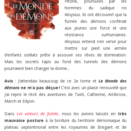
Pitorie, poursuivis par les
hommes du sadique roi
Aloysius. Ils ont découvert que la
fumée des démons conférait
aux jeunes une force et une
résistance surhumaines.
Aloysius entend s’en servir pour
mettre sur pied une armée
d’enfants soldats prête à assouvir ses rêves de domination.
Mais les secrets tapis au fond des tunnels des démons
pourraient bien changer la donne…
Avis
: J’attendais beaucoup de ce 2e tome et
Le Monde des
démons
ne m’a pas déçue !
C’est avec un plaisir renouvelé que
j’ai repris le récit des aventures de Tash, Catherine, Ambrose,
March et Edyon.
Dans
Les voleurs de fumée
, nous les avions laissés en
très
mauvaise posture
à la bordure du territoire démoniaque du
plateau septentrional entre les royaumes de Bregant et de