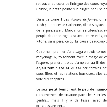
retrouver au cœur de l’intrigue des cours roy
Calidor, la petite pointe sud dirigée par Thelon
Dans ce tome 1 des
Voleurs de fumée
, on 
Tash ; la princesse Catherine, fille d’Aloysus 
de la princesse ; March, un serviteur/escl
peuple des montagnes situées entre Brégant e
Pitorie, sans père, ce qui lui cause beaucoup
Ce roman, premier d’une saga en trois tomes
moyenâgeux, foisonnant avec la magie de cet
l’espère, prendront plus d’ampleur au fil des
enjeu féministe et queer
car certains d
sous-fifres et les relations homosexuelles 
voix aux chapitres.
Le seul
petit bémol est le peu de nuan
retournement de situation parmi les 5. Et le
gentils… mais il y a de l’essai avec de
progressivement…