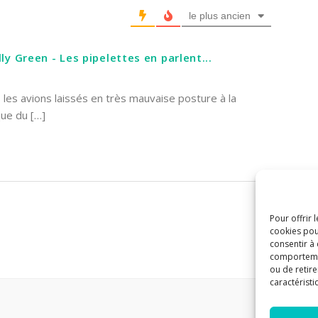
le plus ancien
y Green - Les pipelettes en parlent...
 les avions laissés en très mauvaise posture à la
ue du […]
Pour offrir 
cookies pou
consentir à
comportement
ou de retire
caractéristi