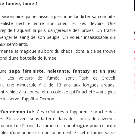
 de fumée, tome 1
visionnaire qui ne laissera personne lui dicter sa conduite.
déaliste déchiré entre son coeur et ses devoirs. Une
répide traquant la plus dangereuse des proies. Un traître
enger le sang de son peuple. Un voleur insaisissable qui
faux-semblants.
ense et magique au bord du chaos, dont la clé se trouve
fond d’une bouteille de fumée…
 une
saga féministe, haletante, fantasy et un peu
i
. Les voleurs de fumée, sont Tash et Gravell.
nt une minuscule fille de 13 ans aux longues dreads,
nt rapide à la course et un colosse qui l’a acheté 4 ans plus
le lui serve d’appât à Démon.
 d’un démon tué
. Ces créatures à l’apparence proche des
. Elles vivent sous la terre dans des sortes de cavernes
 au nord de Pitorie. La fumée est une
drogue
pour celui qui
assibles d’une année d’emprisonnement. Et cette fumée va se