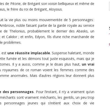
ales de Pitorie, de Brégant son voisin belliqueux et même de
ius, le frère du roi de Brégant, Aloysius.
suit la vie plus ou moins mouvementée de 5 personnages :
; Ambrose, noble faisant partie de la garde royale au service
ave de Thelonius, probablement le dernier des Abasks, un
t Calidor ; et enfin, Edyon, fils d’une riche marchande de
 de problèmes.
, est
une réussite implacable
. Suspense haletant, monde
te fumée et les démons tout juste esquissés, mais qui je
 tomes. Il y a aussi, comme je le disais plus haut,
un vrai
es royaumes de ce roman voient les femmes comme des
comme anormales. Mais d’autres régions leur donnent plus
ce des personnages
. Pour l’instant, il n’y a vraiment qu’un
s méchants sont vraiment méchants, les gentils, un peu trop
s personnages jeunes qui s’initient aux choix de vie