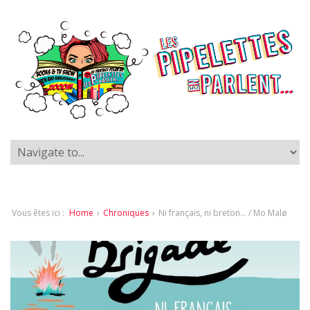
Vous êtes ici :
Home
›
Chroniques
›
Ni français, ni breton… / Mo Malø