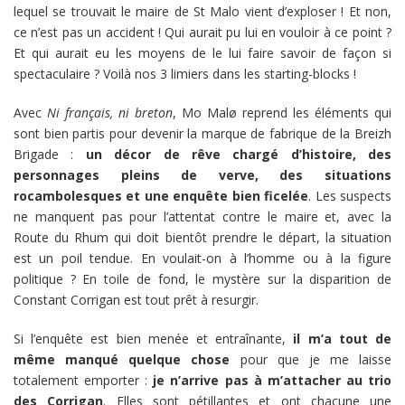
lequel se trouvait le maire de St Malo vient d’exploser ! Et non,
ce n’est pas un accident ! Qui aurait pu lui en vouloir à ce point ?
Et qui aurait eu les moyens de le lui faire savoir de façon si
spectaculaire ? Voilà nos 3 limiers dans les starting-blocks !
Avec
Ni français, ni breton
, Mo Malø reprend les éléments qui
sont bien partis pour devenir la marque de fabrique de la Breizh
Brigade :
un décor de rêve chargé d’histoire, des
personnages pleins de verve, des situations
rocambolesques et une enquête bien ficelée
. Les suspects
ne manquent pas pour l’attentat contre le maire et, avec la
Route du Rhum qui doit bientôt prendre le départ, la situation
est un poil tendue. En voulait-on à l’homme ou à la figure
politique ? En toile de fond, le mystère sur la disparition de
Constant Corrigan est tout prêt à resurgir.
Si l’enquête est bien menée et entraînante,
il m’a tout de
même manqué quelque chose
pour que je me laisse
totalement emporter :
je n’arrive pas à m’attacher au trio
des Corrigan
. Elles sont pétillantes et ont chacune une