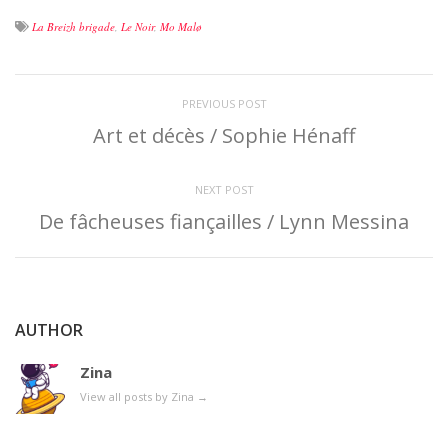
La Breizh brigade
,
Le Noir
,
Mo Malø
PREVIOUS POST
Art et décès / Sophie Hénaff
NEXT POST
De fâcheuses fiançailles / Lynn Messina
AUTHOR
Zina
View all posts by Zina
→