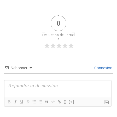
0
Évaluation de l'articl
e
S’abonner
Connexion
{}
[+]