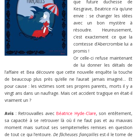
que future duchesse de
Kesgrave, Beatrice n’a qu’une
envie : se changer les idées
avec un bon mystère à
résoudre. Heureusement,
c’est exactement ce que la
comtesse d’Abercrombie lui a
promis !
Or celle-ci refuse maintenant
de lui donner les détails de
l’affaire et Bea découvre que cette nouvelle enquête la touche
de beaucoup plus près qu’elle ne l’aurait jamais imaginé… Et
pour cause : les victimes sont ses propres parents, morts il y a
vingt ans dans un naufrage. Mais cet accident tragique en était-il
vraiment un ?
Avis
: Retrouvailles avec
Béatrice Hyde-Clare
, son entêtement,
sa capacité à se retrouver là où il ne faut pas et au mauvais
moment mais surtout ses sempiternelles remises en question
de tout ce qui l’entoure.
De fâcheuses fiançailles
est-il le tome de