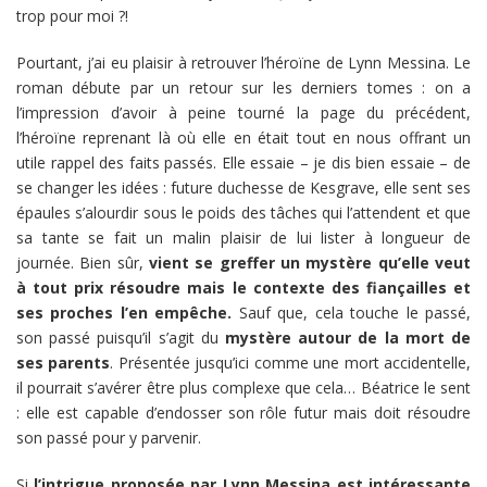
trop pour moi ?!
Pourtant, j’ai eu plaisir à retrouver l’héroïne de Lynn Messina. Le
roman débute par un retour sur les derniers tomes : on a
l’impression d’avoir à peine tourné la page du précédent,
l’héroïne reprenant là où elle en était tout en nous offrant un
utile rappel des faits passés. Elle essaie – je dis bien essaie – de
se changer les idées : future duchesse de Kesgrave, elle sent ses
épaules s’alourdir sous le poids des tâches qui l’attendent et que
sa tante se fait un malin plaisir de lui lister à longueur de
journée. Bien sûr,
vient se greffer un mystère qu’elle veut
à tout prix résoudre mais le contexte des fiançailles et
ses proches l’en empêche.
Sauf que, cela touche le passé,
son passé puisqu’il s’agit du
mystère autour de la mort de
ses parents
. Présentée jusqu’ici comme une mort accidentelle,
il pourrait s’avérer être plus complexe que cela… Béatrice le sent
: elle est capable d’endosser son rôle futur mais doit résoudre
son passé pour y parvenir.
Si
l’intrigue proposée par Lynn Messina est intéressante