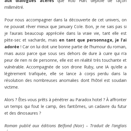
aux dialogues acérés
que Rob Hart déploie de façon
millimétré.
Pour nous accompagner dans la découverte de cet univers, on
ne pouvait rêver mieux que January Cole. Bon, je ne sais pas si
je l’aurais beaucoup appréciée dans la vraie vie, tant elle est
pète-sec et vacharde, mais
en tant que personnage, je l’ai
adorée
! Car on lui doit une bonne partie de l’humour du roman,
mais aussi parce que sous ses dehors de dure à cuire qui n’a
peur de rien ni de personne, elle est en réalité très touchante et
vulnérable. Accompagnée de son drone Ruby, une IA qu’elle a
légèrement trafiquée, elle se lance à corps perdu dans la
résolution des nombreuses anomalies dont l’hôtel est soudain
victime.
Alors ? Êtes-vous prêts à pénétrer au Paradox hotel ? À affronter
un temps qui fout le camp, des fantômes, un cadavre du futur
et des dinosaures ?
Roman publié aux éditions Belfond (Noir) – Traduit de l’anglais