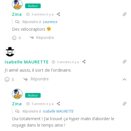
Auteur
Zina
3 années il y a
Répondre à
Laurence
Des vélociraptors
Répondre
0
Isabelle MAURETTE
3 années il y a
J’i aimé aussi, il sort de l’ordinaire.
Répondre
0
Auteur
Zina
3 années il y a
Répondre à
Isabelle MAURETTE
Oui totalement ! J’ai trouvé ça hyper malin d’aborder le
voyage dans le temps ainsi !