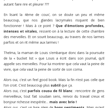
autant faire rire et pleurer ???
En lisant la 4ème de couv’, on se doute un peu et même
beaucoup, que nos glandes lacrymales risquent de bien
fonctionner ! Mais à ce point ?
Que d’émotions profondes,
intenses et vitales
, ressent-on à la lecture de cette chambre
des merveilles. Et on sourit beaucoup, au travers de nos larmes
parfois et on rit même aux larmes !
Thelma, la maman de Louis s’embarque donc dans la poursuite
de la « bucket list » que Louis a écrit dans son journal, qu’il
appelle ses merveilles. Pour lui montrer que cela vaut la peine de
vivre, que cela vaut la peine de sortir de son coma.
Alors oui, c’est un feel good book. Mais la fin n’est pas celle que
l’on croit. C’est beaucoup plus
subtil
que ça.
Alors oui, c’est
parfois cousu de fil blanc
: rencontre de gens
merveilleux, tout fait soudain sens, renvoi du travail creux et
bonjour richesse inespérée…
mais avec brio !
Alors oui, c’est un livre plein de
bons sentiments
. Mais qu’est