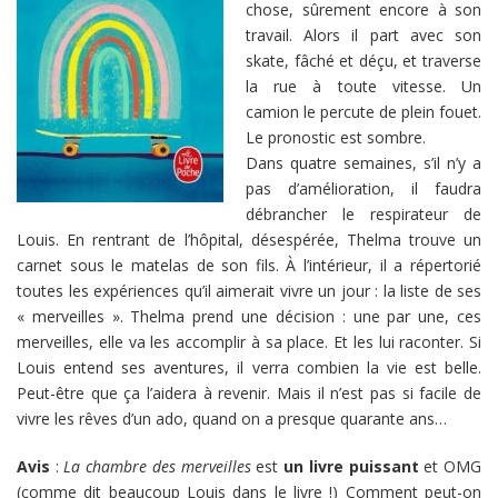
chose, sûrement encore à son
travail. Alors il part avec son
skate, fâché et déçu, et traverse
la rue à toute vitesse. Un
camion le percute de plein fouet.
Le pronostic est sombre.
Dans quatre semaines, s’il n’y a
pas d’amélioration, il faudra
débrancher le respirateur de
Louis. En rentrant de l’hôpital, désespérée, Thelma trouve un
carnet sous le matelas de son fils. À l’intérieur, il a répertorié
toutes les expériences qu’il aimerait vivre un jour : la liste de ses
« merveilles ». Thelma prend une décision : une par une, ces
merveilles, elle va les accomplir à sa place. Et les lui raconter. Si
Louis entend ses aventures, il verra combien la vie est belle.
Peut-être que ça l’aidera à revenir. Mais il n’est pas si facile de
vivre les rêves d’un ado, quand on a presque quarante ans…
Avis
:
La chambre des merveilles
est
un livre puissant
et OMG
(comme dit beaucoup Louis dans le livre !) Comment peut-on