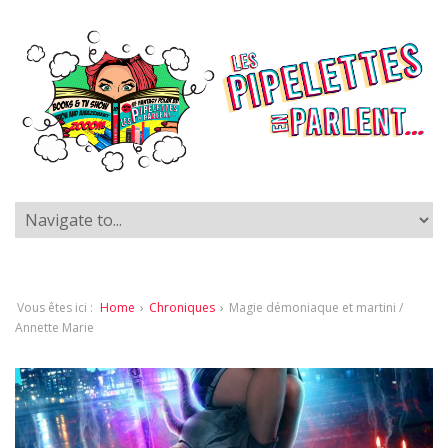
Vous êtes ici :
Home
›
Chroniques
›
Magie démoniaque et martini /
Annette Marie