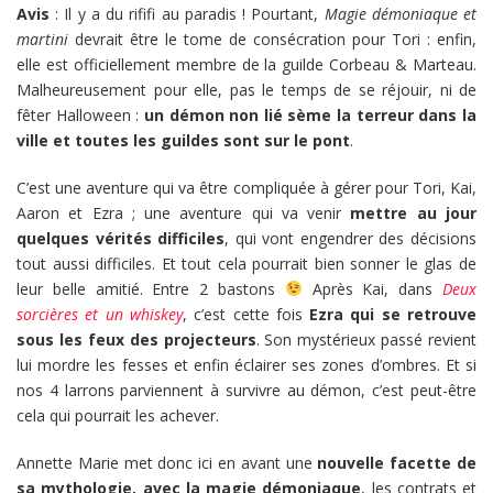
Avis
: Il y a du rififi au paradis ! Pourtant,
Magie démoniaque et
martini
devrait être le tome de consécration pour Tori : enfin,
elle est officiellement membre de la guilde Corbeau & Marteau.
Malheureusement pour elle, pas le temps de se réjouir, ni de
fêter Halloween :
un démon non lié sème la terreur dans la
ville et toutes les guildes sont sur le pont
.
C’est une aventure qui va être compliquée à gérer pour Tori, Kai,
Aaron et Ezra ; une aventure qui va venir
mettre au jour
quelques vérités difficiles
, qui vont engendrer des décisions
tout aussi difficiles. Et tout cela pourrait bien sonner le glas de
leur belle amitié. Entre 2 bastons
Après Kai, dans
Deux
sorcières et un whiskey
, c’est cette fois
Ezra qui se retrouve
sous les feux des projecteurs
. Son mystérieux passé revient
lui mordre les fesses et enfin éclairer ses zones d’ombres. Et si
nos 4 larrons parviennent à survivre au démon, c’est peut-être
cela qui pourrait les achever.
Annette Marie met donc ici en avant une
nouvelle facette de
sa mythologie, avec la magie démoniaque
, les contrats et