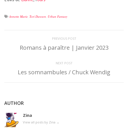
Annette Marie
,
Tori Dawson
,
Urban Fantasy
PREVIOUS POST
Romans à paraître | Janvier 2023
NEXT POST
Les somnambules / Chuck Wendig
AUTHOR
Zina
View all posts by Zina
→