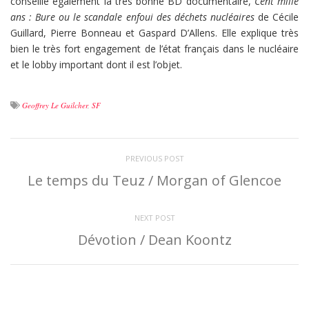
conseille également la très bonne BD documentaire,
Cent mille
ans : Bure ou le scandale enfoui des déchets nucléaires
de Cécile
Guillard, Pierre Bonneau et Gaspard D’Allens. Elle explique très
bien le très fort engagement de l’état français dans le nucléaire
et le lobby important dont il est l’objet.
Geoffrey Le Guilcher
,
SF
PREVIOUS POST
Le temps du Teuz / Morgan of Glencoe
NEXT POST
Dévotion / Dean Koontz