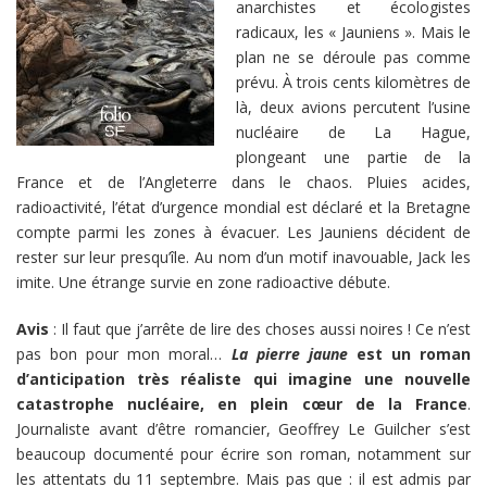
anarchistes et écologistes
radicaux, les « Jauniens ». Mais le
plan ne se déroule pas comme
prévu. À trois cents kilomètres de
là, deux avions percutent l’usine
nucléaire de La Hague,
plongeant une partie de la
France et de l’Angleterre dans le chaos. Pluies acides,
radioactivité, l’état d’urgence mondial est déclaré et la Bretagne
compte parmi les zones à évacuer. Les Jauniens décident de
rester sur leur presqu’île. Au nom d’un motif inavouable, Jack les
imite. Une étrange survie en zone radioactive débute.
Avis
: Il faut que j’arrête de lire des choses aussi noires ! Ce n’est
pas bon pour mon moral…
La pierre jaune
est un roman
d’anticipation très réaliste qui imagine une nouvelle
catastrophe nucléaire, en plein cœur de la France
.
Journaliste avant d’être romancier, Geoffrey Le Guilcher s’est
beaucoup documenté pour écrire son roman, notamment sur
les attentats du 11 septembre. Mais pas que : il est admis par