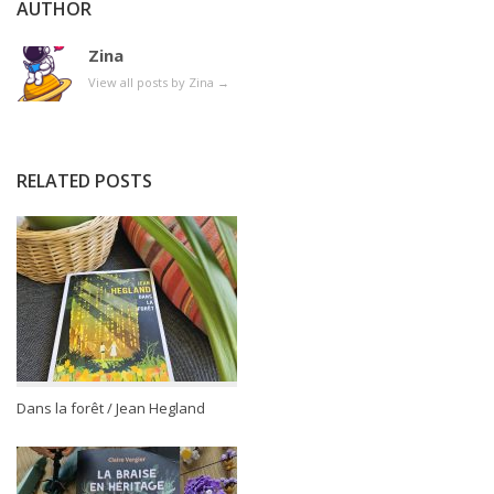
AUTHOR
Zina
View all posts by Zina
→
RELATED POSTS
Dans la forêt / Jean Hegland