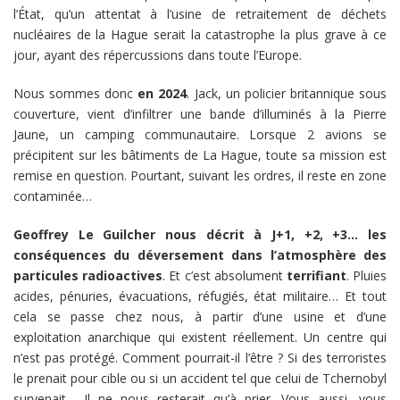
l’État, qu’un attentat à l’usine de retraitement de déchets
nucléaires de la Hague serait la catastrophe la plus grave à ce
jour, ayant des répercussions dans toute l’Europe.
Nous sommes donc
en 2024
. Jack, un policier britannique sous
couverture, vient d’infiltrer une bande d’illuminés à la Pierre
Jaune, un camping communautaire. Lorsque 2 avions se
précipitent sur les bâtiments de La Hague, toute sa mission est
remise en question. Pourtant, suivant les ordres, il reste en zone
contaminée…
Geoffrey Le Guilcher nous décrit à J+1, +2, +3… les
conséquences du déversement dans l’atmosphère des
particules radioactives
. Et c’est absolument
terrifiant
. Pluies
acides, pénuries, évacuations, réfugiés, état militaire… Et tout
cela se passe chez nous, à partir d’une usine et d’une
exploitation anarchique qui existent réellement. Un centre qui
n’est pas protégé. Comment pourrait-il l’être ? Si des terroristes
le prenait pour cible ou si un accident tel que celui de Tchernobyl
survenait… Il ne nous resterait qu’à prier. Vous aussi, vous