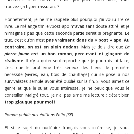
trouvez ça hyper rassurant ?
Honnêtement, je ne me rappelle plus pourquoi j’ai voulu lire ce
livre. Le mélange thriller/post-apo m’avait sans doute attiré, et je
n’imaginais pas que cette seconde partie serait si prégnante. Le
truc, c’est qu’on n’est
pas vraiment dans du « post » apo. Au
contraire, on est en plein dedans
. Mais je dois dire que
La
pierre jaune
est un bon roman, percutant et glaçant de
réalisme
. Il n’y a qu’un seul reproche que je pourrais lui faire,
c’est que le problème très sérieux des biens de première
nécessité (vivres, eau, bois de chauffage) qui se pose à nos
survivalistes semble avoir été oublié sur la fin. Si vous aimez ce
genre et que le sujet vous intéresse, je ne peux que vous le
conseiller. Malgré tout, je n’ai pas aimé ma lecture : c’était bien
trop glauque pour moi
!
Roman publié aux éditions Folio (SF)
Et si le sujet du nucléaire français vous intéresse, je vous