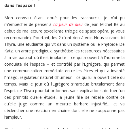
dans l’espace !
Mon cerveau étant doué pour les raccourcis, je n’ai pu
m’empêcher de penser à
La fleur de dieu
de Jean-Michel Ré au
début de ma lecture (excellente trilogie de space opéra, je vous
recommande). Pourtant, les 2 n’ont rien à voir. Nous suivons ici
Thyra, une étudiante qui vit dans un système où le Phytoïde De
Katz, un arbre prodigieux, synthétise les ressources nécessaires
à la vie partout où il est implanté – ce qui a ouvert à l’homme la
conquête de l’espace – et contrôlé par l’Egrégore, qui permet
une communication immédiate entre les êtres et qui a inventé
l’imago, régulateur naturel d’humeur – ce qui lui a ouvert celle du
temps. Mais le jour où l’Egrégore s’introduit brutalement dans
l’esprit de Thyra pour lui ordonner, sans explications, de tuer l’un
des primitifs qu’elle étudie, la jeune fille se rebelle contre ce
qu’elle juge comme un meurtre barbare injustifié… et va
déclencher une réaction en chaîne dont elle ne soupçonne pas
l’ampleur.