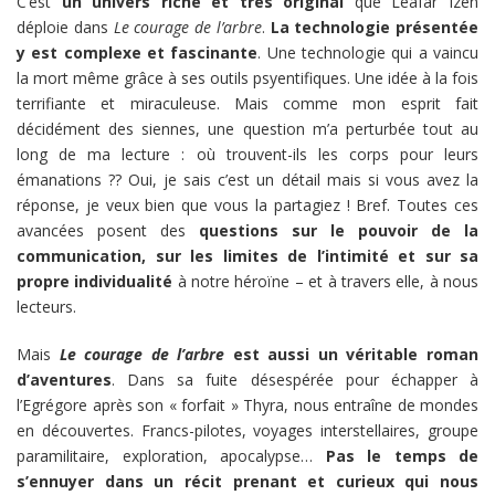
C’est
un univers riche et très original
que Léafar Izen
déploie dans
Le courage de l’arbre
.
La technologie présentée
y est complexe et fascinante
. Une technologie qui a vaincu
la mort même grâce à ses outils psyentifiques. Une idée à la fois
terrifiante et miraculeuse. Mais comme mon esprit fait
décidément des siennes, une question m’a perturbée tout au
long de ma lecture : où trouvent-ils les corps pour leurs
émanations ?? Oui, je sais c’est un détail mais si vous avez la
réponse, je veux bien que vous la partagiez ! Bref. Toutes ces
avancées posent des
questions sur le pouvoir de la
communication, sur les limites de l’intimité et sur sa
propre individualité
à notre héroïne – et à travers elle, à nous
lecteurs.
Mais
Le courage de l’arbre
est aussi un véritable roman
d’aventures
. Dans sa fuite désespérée pour échapper à
l’Egrégore après son « forfait » Thyra, nous entraîne de mondes
en découvertes. Francs-pilotes, voyages interstellaires, groupe
paramilitaire, exploration, apocalypse…
Pas le temps de
s’ennuyer dans un récit prenant et curieux qui nous