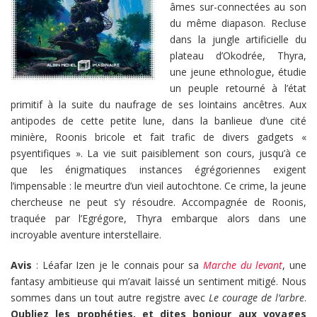
âmes sur-connectées au son
du même diapason. Recluse
dans la jungle artificielle du
plateau d’Okodrée, Thyra,
une jeune ethnologue, étudie
un peuple retourné à l’état
primitif à la suite du naufrage de ses lointains ancêtres. Aux
antipodes de cette petite lune, dans la banlieue d’une cité
minière, Roonis bricole et fait trafic de divers gadgets «
psyentifiques ». La vie suit paisiblement son cours, jusqu’à ce
que les énigmatiques instances égrégoriennes exigent
l’impensable : le meurtre d’un vieil autochtone. Ce crime, la jeune
chercheuse ne peut s’y résoudre. Accompagnée de Roonis,
traquée par l’Egrégore, Thyra embarque alors dans une
incroyable aventure interstellaire.
Avis
: Léafar Izen je le connais pour sa
Marche du levant
, une
fantasy ambitieuse qui m’avait laissé un sentiment mitigé. Nous
sommes dans un tout autre registre avec
Le courage de l’arbre
.
Oubliez les prophéties, et dites bonjour aux voyages