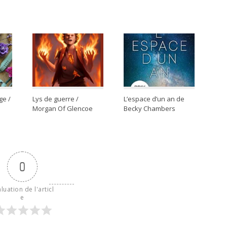
ge /
Lys de guerre /
L’espace d’un an de
Morgan Of Glencoe
Becky Chambers
0
luation de l'articl
e