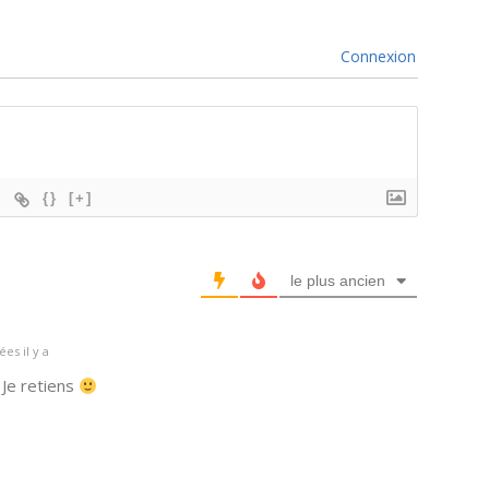
Connexion
{}
[+]
le plus ancien
es il y a
 Je retiens