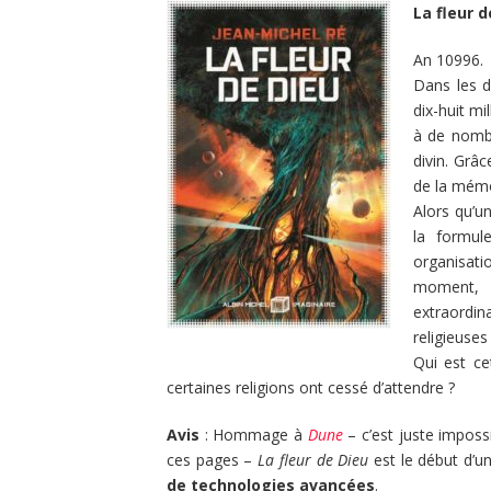
La fleur 
An 10996.
Dans les d
dix-huit m
à de nombr
divin. Grâ
de la mémo
Alors qu’u
la formul
organisat
moment, l
extraordin
religieuses
Qui est ce
certaines religions ont cessé d’attendre ?
Avis
: Hommage à
Dune
– c’est juste imposs
ces pages –
La fleur de Dieu
est le début d’u
de technologies avancées
.