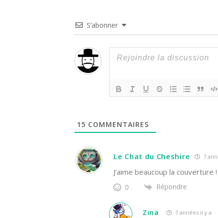
S’abonner
15
COMMENTAIRES
Le Chat du Cheshire
7 anné
J’aime beaucoup la couverture !
Répondre
0
Zina
7 années il y a