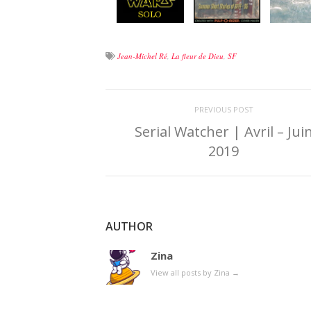
Jean-Michel Ré
,
La fleur de Dieu
,
SF
PREVIOUS POST
Serial Watcher | Avril – Jui
2019
AUTHOR
Zina
View all posts by Zina
→