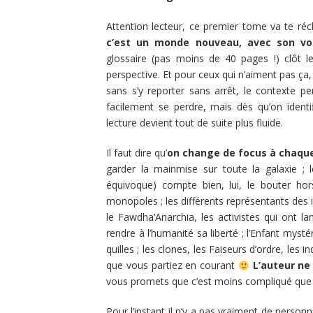
Attention lecteur, ce premier tome va te récl
c’est un monde nouveau, avec son voc
glossaire (pas moins de 40 pages !) clôt l
perspective. Et pour ceux qui n’aiment pas ça, j
sans s’y reporter sans arrêt, le contexte 
facilement se perdre, mais dès qu’on identi
lecture devient tout de suite plus fluide.
Il faut dire qu’
on change de focus à chaque
garder la mainmise sur toute la galaxie ;
équivoque) compte bien, lui, le bouter hors
monopoles ; les différents représentants des i
le Fawdha’Anarchia, les activistes qui ont l
rendre à l’humanité sa liberté ; l’Enfant myst
quilles ; les clones, les Faiseurs d’ordre, les i
que vous partiez en courant
L’auteur ne 
vous promets que c’est moins compliqué que
Pour l’instant il n’y a pas vraiment de perso