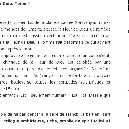
de Dieu, Tome 1
éserts suspendus de la planète sacrée Sor’Ivanyia, un des
ille mondes de l’Empire, pousse la Fleur de Dieu. Ce remède
eux maux est aussi un vecteur privilégié pour accéder au
ce à la Fleur de Dieu, l’Homme sait désormais ce qui advient
ire après la mort.
n impitoyable seigneur de la guerre fomente un coup d’état,
e chimique de la Fleur de Dieu est dérobée par une
ion anarchiste paradoxalement très organisée. Au même
’apparition sur Sor’Ivanyia d’un enfant aux pouvoirs
aires bouleverse toutes les certitudes scientifiques et
 de l’Empire.
t enfant ? Est-il seulement humain ? Est-il ce Messie que
ible de ne pas penser à la série de Franck Herbert en lisant
ne
trilogie ambitieuse, riche, emplie de spiritualité et