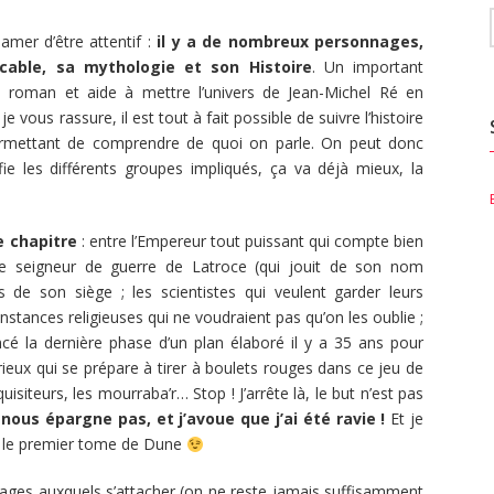
amer d’être attentif :
il y a de nombreux personnages,
able, sa mythologie et son Histoire
. Un important
e roman et aide à mettre l’univers de Jean-Michel Ré en
e vous rassure, il est tout à fait possible de suivre l’histoire
permettant de comprendre de quoi on parle. On peut donc
fie les différents groupes impliqués, ça va déjà mieux, la
 chapitre
: entre l’Empereur tout puissant qui compte bien
 le seigneur de guerre de Latroce (qui jouit de son nom
 de son siège ; les scientistes qui veulent garder leurs
nstances religieuses qui ne voudraient pas qu’on les oublie ;
ancé la dernière phase d’un plan élaboré il y a 35 ans pour
érieux qui se prépare à tirer à boulets rouges dans ce jeu de
nquisiteurs, les mourraba’r… Stop ! J’arrête là, le but n’est pas
nous épargne pas, et j’avoue que j’ai été ravie !
Et je
 le premier tome de Dune
nnages auxquels s’attacher (on ne reste jamais suffisamment