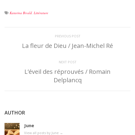
Katarina Bivald
,
Littérature
PREVIOUS POST
La fleur de Dieu / Jean-Michel Ré
NEXT POST
L’éveil des réprouvés / Romain
Delplancq
AUTHOR
June
View all posts by June
→