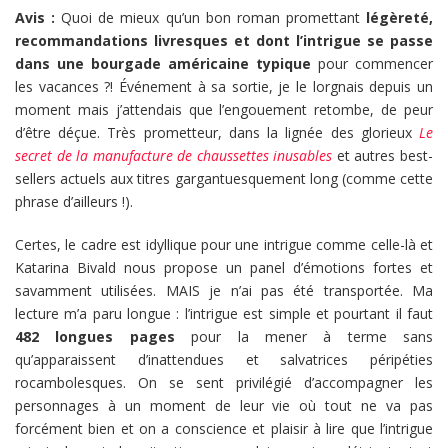
Avis :
Quoi de mieux qu’un bon roman promettant
légèreté,
recommandations livresques et dont l’intrigue se passe
dans une bourgade américaine typique
pour commencer
les vacances ?! Événement à sa sortie, je le lorgnais depuis un
moment mais j’attendais que l’engouement retombe, de peur
d’être déçue. Très prometteur, dans la lignée des glorieux
Le
secret de la manufacture de chaussettes inusables
et autres best-
sellers actuels aux titres gargantuesquement long (comme cette
phrase d’ailleurs !).
Certes, le cadre est idyllique pour une intrigue comme celle-là et
Katarina Bivald nous propose un panel d’émotions fortes et
savamment utilisées. MAIS je n’ai pas été transportée. Ma
lecture m’a paru longue : l’intrigue est simple et pourtant il faut
482 longues pages
pour la mener à terme sans
qu’apparaissent d’inattendues et salvatrices péripéties
rocambolesques. On se sent privilégié d’accompagner les
personnages à un moment de leur vie où tout ne va pas
forcément bien et on a conscience et plaisir à lire que l’intrigue