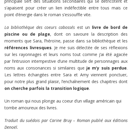
principale sert des situations secondaires qui se détricotent et
s’apaisent pour créer un lien indéfectible entre tous mais ce
point d’énergie dans le roman s’essouffle vite.
La bibliothèque des coeurs cabossés
est un
livre de bord de
piscine ou de plage
, dont on savoure la description des
moments que Sara, l’héroïne, passe dans sa bibliothèque et les
références livresques
. Je me suis délectée de ses réflexions
sur les rayonnages et leurs noms tout comme j’ai été agacée
par l’intrusion intempestive d’une multitude de personnages aux
noms aux consonances si similaires que
je m’y suis perdue
.
Les lettres échangées entre Sara et Amy viennent ponctuer,
pour notre plus grand plaisir, l’enchaînement des chapitres dont
on cherche parfois la transition logique
.
Un roman qui nous plonge au coeur d’un village américain qui
tombe amoureux des livres.
Traduit du suédois par Carine Bruy – Roman publié aux éditions
Denoël.