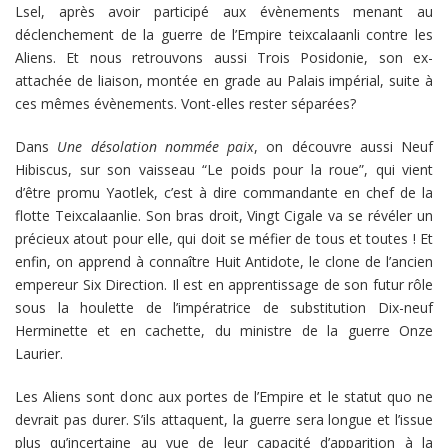
Lsel, après avoir participé aux évènements menant au
déclenchement de la guerre de l’Empire teixcalaanli contre les
Aliens. Et nous retrouvons aussi Trois Posidonie, son ex-
attachée de liaison, montée en grade au Palais impérial, suite à
ces mêmes évènements. Vont-elles rester séparées?
Dans
Une désolation nommée paix
, on découvre aussi Neuf
Hibiscus, sur son vaisseau “Le poids pour la roue”, qui vient
d’être promu Yaotlek, c’est à dire commandante en chef de la
flotte Teixcalaanlie. Son bras droit, Vingt Cigale va se révéler un
précieux atout pour elle, qui doit se méfier de tous et toutes ! Et
enfin, on apprend à connaître Huit Antidote, le clone de l’ancien
empereur Six Direction. Il est en apprentissage de son futur rôle
sous la houlette de l’impératrice de substitution Dix-neuf
Herminette et en cachette, du ministre de la guerre Onze
Laurier.
Les Aliens sont donc aux portes de l’Empire et le statut quo ne
devrait pas durer. S’ils attaquent, la guerre sera longue et l’issue
plus qu’incertaine au vue de leur capacité d’apparition à la