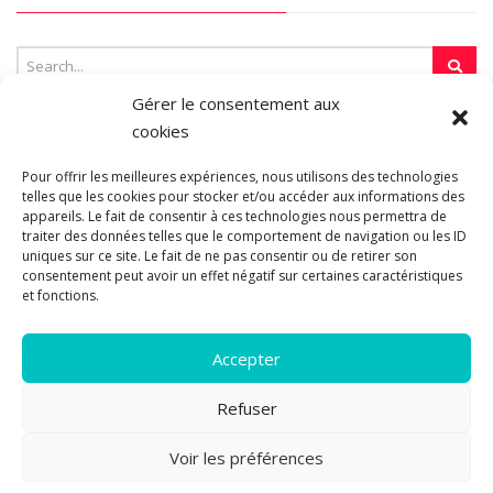
Gérer le consentement aux
cookies
SUR LA TOILE…
Pour offrir les meilleures expériences, nous utilisons des technologies
telles que les cookies pour stocker et/ou accéder aux informations des
appareils. Le fait de consentir à ces technologies nous permettra de
Blogroll
traiter des données telles que le comportement de navigation ou les ID
uniques sur ce site. Le fait de ne pas consentir ou de retirer son
consentement peut avoir un effet négatif sur certaines caractéristiques
et fonctions.
Accepter
Refuser
© 2011-2026 Les pipelettes en parlent...
Mentions légales.
Politique
Voir les préférences
2
de cookies.