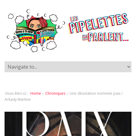
Vous êtes ici :
Home
›
Chroniques
›
Une désolation nommée paix /
Arkady Martine