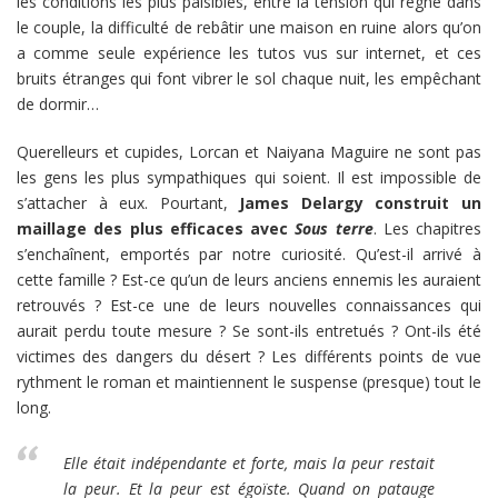
les conditions les plus paisibles, entre la tension qui règne dans
le couple, la difficulté de rebâtir une maison en ruine alors qu’on
a comme seule expérience les tutos vus sur internet, et ces
bruits étranges qui font vibrer le sol chaque nuit, les empêchant
de dormir…
Querelleurs et cupides, Lorcan et Naiyana Maguire ne sont pas
les gens les plus sympathiques qui soient. Il est impossible de
s’attacher à eux. Pourtant,
James Delargy construit un
maillage des plus efficaces avec
Sous terre
. Les chapitres
s’enchaînent, emportés par notre curiosité. Qu’est-il arrivé à
cette famille ? Est-ce qu’un de leurs anciens ennemis les auraient
retrouvés ? Est-ce une de leurs nouvelles connaissances qui
aurait perdu toute mesure ? Se sont-ils entretués ? Ont-ils été
victimes des dangers du désert ? Les différents points de vue
rythment le roman et maintiennent le suspense (presque) tout le
long.
Elle était indépendante et forte, mais la peur restait
la peur. Et la peur est égoïste. Quand on patauge