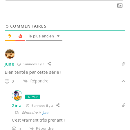
5
COMMENTAIRES
le plus ancien
June
5 années il y a
Bien tentée par cette série !
Répondre
0
Auteur
Zina
5 années il y a
Répondre à
June
C’est vraiment très prenant !
Répondre
0