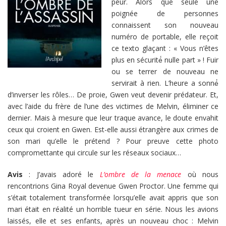
peur. Alors que seule une
poignée de personnes
connaissent son nouveau
numéro de portable, elle reçoit
ce texto glaçant : « Vous n’êtes
plus en sécurité́ nulle part » ! Fuir
ou se terrer de nouveau ne
servirait à rien. L’heure a sonné́
d’inverser les rôles… De proie, Gwen veut devenir prédateur. Et,
avec l’aide du frère de l’une des victimes de Melvin, éliminer ce
dernier. Mais à mesure que leur traque avance, le doute envahit
ceux qui croient en Gwen. Est-elle aussi étrangère aux crimes de
son mari qu’elle le prétend ? Pour preuve cette photo
compromettante qui circule sur les réseaux sociaux…
Avis
: J’avais adoré le
L’ombre de la menace
où nous
rencontrions Gina Royal devenue Gwen Proctor. Une femme qui
s’était totalement transformée lorsqu’elle avait appris que son
mari était en réalité un horrible tueur en série. Nous les avions
laissés, elle et ses enfants, après un nouveau choc : Melvin