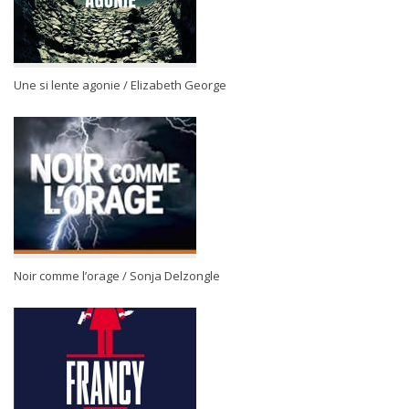
Une si lente agonie / Elizabeth George
Noir comme l’orage / Sonja Delzongle