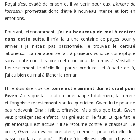
Royal s’est évadé de prison et il va venir pour eux.
L’ombre de
l’assassin
promettait donc d’être à nouveau intense et fort en
émotions.
Pourtant, étonnamment,
j’ai eu beaucoup de mal à rentrer
dans cette suite
. Il m’a fallu une centaine de pages pour y
arriver ! Je n’étais pas passionnée, je trouvais le déroulé
laborieux… La narration se fait à plusieurs voix, ce qui explique
sans doute que l’histoire mette un peu de temps à s’installer.
Heureusement, le déclic finit par se produire… et à partir de là,
j’ai eu bien du mal à lâcher le roman !
Et je dois dire que ce
tome est vraiment dur et cruel pour
Gwen
. Alors que la situation lui échappe totalement, la terreur
et l’angoisse redeviennent son lot quotidien. Gwen lutte pour ne
pas redevenir Gina : faible, effrayée. Mais plus que tout, Gwen
veut protéger ses enfants. Malgré eux s’il le faut. Et que fait le
gibier lorsqu’il est acculé ? Il se retourne contre le chasseur. De
proie, Gwen va devenir prédateur, même si pour cela elle doit
passer par la case appât… Fini de fuir, elle est celle qui chasse et