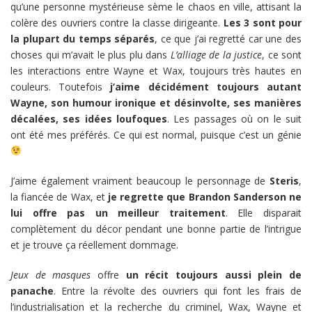
qu’une personne mystérieuse sème le chaos en ville, attisant la
colère des ouvriers contre la classe dirigeante.
Les 3 sont pour
la plupart du temps séparés
, ce que j’ai regretté car une des
choses qui m’avait le plus plu dans
L’alliage de la justice
, ce sont
les interactions entre Wayne et Wax, toujours très hautes en
couleurs. Toutefois
j’aime décidément toujours autant
Wayne, son humour ironique et désinvolte, ses manières
décalées, ses idées loufoques
. Les passages où on le suit
ont été mes préférés. Ce qui est normal, puisque c’est un génie
J’aime également vraiment beaucoup le personnage de
Steris
,
la fiancée de Wax, et
je regrette que Brandon Sanderson ne
lui offre pas un meilleur traitement
. Elle disparait
complètement du décor pendant une bonne partie de l’intrigue
et je trouve ça réellement dommage.
Jeux de masques
offre
un récit toujours aussi plein de
panache
. Entre la révolte des ouvriers qui font les frais de
l’industrialisation et la recherche du criminel, Wax, Wayne et