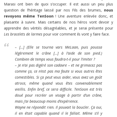
Marasi ont bien de quoi s’occuper. Il est aussi un peu plus
question de l’héritage laissé par nos Fils des brumes,
nous
revoyons même TenSoon
! Une aventure enlevée donc, et
plaisante à suivre. Mais certains de nos héros vont devoir y
apprendre des vérités désagréables, et je serai présente pour
Les bracelets de larmes
pour voir comment ils vont y faire face.
– […] (Elle se tourna vars MeLaan, puis poussa
légèrement le crâne […] à l’aide de son pied.)
Combien de temps vous faudra-t-il pour l’imiter ?
– Je n’ai pas digéré son cadavre – et ne grimacez pas
comme ça, ce n’est pas ma faute si vous autres êtes
comestibles. Si ça peut vous aider, vous avez un goût
atroce, même quand vous êtes convenablement
vieillis. Enfin bref, ce sera difficile. TenSoon est très
doué pour recréer un visage à partir d’un crâne,
mais j’ai beaucoup moins d’expérience.
Wayne ne répondit rien. Il pouvait la boucler. Ça oui,
il en était capable quand il le fallait. Même s’il y