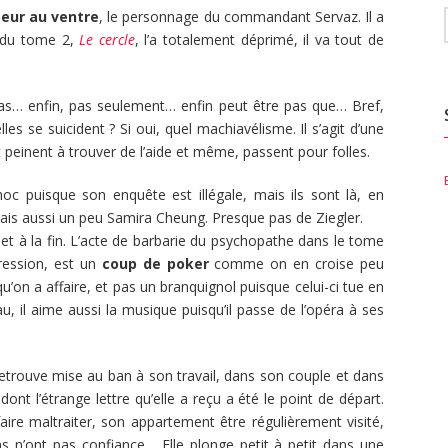
peur au ventre
, le personnage du commandant Servaz. Il a
l du tome 2,
Le cercle
, l’a totalement déprimé, il va tout de
 pas… enfin, pas seulement… enfin peut être pas que… Bref,
es se suicident ? Si oui, quel machiavélisme. Il s’agit d’une
et peinent à trouver de l’aide et même, passent pour folles.
c puisque son enquête est illégale, mais ils sont là, en
mais aussi un peu Samira Cheung. Presque pas de Ziegler.
 et à la fin. L’acte de barbarie du psychopathe dans le tome
pression, est un
coup de poker
comme on en croise peu
u’on a affaire, et pas un branquignol puisque celui-ci tue en
u, il aime aussi la musique puisqu’il passe de l’opéra à ses
e retrouve mise au ban à son travail, dans son couple et dans
t l’étrange lettre qu’elle a reçu a été le point de départ.
faire maltraiter, son appartement être régulièrement visité,
ns n’ont pas confiance… Elle plonge petit à petit dans une