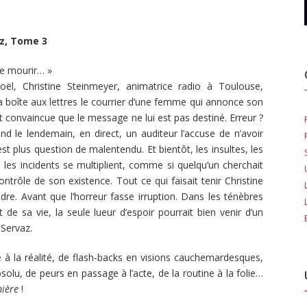
z, Tome 3
sée mourir… »
ël, Christine Steinmeyer, animatrice radio à Toulouse,
 boîte aux lettres le courrier d’une femme qui annonce son
est convaincue que le message ne lui est pas destiné. Erreur ?
d le lendemain, en direct, un auditeur l’accuse de n’avoir
’est plus question de malentendu. Et bientôt, les insultes, les
les incidents se multiplient, comme si quelqu’un cherchait
ontrôle de son existence. Tout ce qui faisait tenir Christine
dre. Avant que l’horreur fasse irruption. Dans les ténèbres
 de sa vie, la seule lueur d’espoir pourrait bien venir d’un
 Servaz.
 à la réalité, de flash-backs en visions cauchemardesques,
olu, de peurs en passage à l’acte, de la routine à la folie…
mière
!