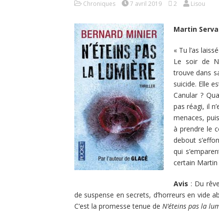
Chroniques
7 avril 2019
2
Lisou
Martin Serva
« Tu l’as lais
Le soir de No
trouve dans sa
suicide. Elle 
Canular ? Quan
pas réagi, il n
menaces, puis 
à prendre le c
debout s’effon
qui s’emparent
certain Martin
Avis
: Du rêve
de suspense en secrets, d’horreurs en vide abs
C’est la promesse tenue de
N’éteins pas la lu