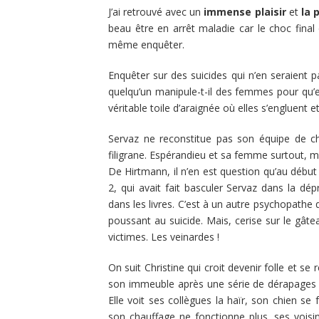
J’ai retrouvé avec un
immense plaisir
et
la 
beau être en arrêt maladie car le choc fina
même enquêter.
Enquêter sur des suicides qui n’en seraient
quelqu’un manipule-t-il des femmes pour qu’ell
véritable toile d’araignée où elles s’engluent 
Servaz ne reconstitue pas son équipe de cho
filigrane. Espérandieu et sa femme surtout, 
De Hirtmann, il n’en est question qu’au début
2, qui avait fait basculer Servaz dans la dé
dans les livres. C’est à un autre psychopathe q
poussant au suicide. Mais, cerise sur le gâtea
victimes. Les veinardes !
On suit Christine qui croit devenir folle et s
son immeuble après une série de dérapages don
Elle voit ses collègues la haïr, son chien se 
son chauffage ne fonctionne plus, ses voisi