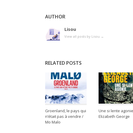
AUTHOR
Lisou
View all posts by Lisou
→
RELATED POSTS
Groenland, le pays qui
Une si lente agonie
n’était pas à vendre /
Elizabeth George
Mo Malo