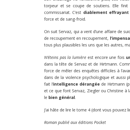
torpeur et se coupe de soutiens. Elle finit
commissariat. C’est
diablement effrayant
force et de sang-froid.
On suit Servaz, qui a vent d’une affaire de sui
de recoupement en recoupement,
l’impensa
tous plus plausibles les uns que les autres, ma
N’éteins pas la lumière
est encore une fois
u
dans la tête de Servaz et de Hirtmann. Comme
force de mêler des enquêtes difficiles à l’
dans de la violence psychologique et aussi 
fait l’
intelligence dérangée
de Hirtmann (po
et ce que font Servaz, Ziegler ou Christine à 
le
bien général
.
J’ai hâte de lire le tome 4 (dont vous pouvez lire
Roman publié aux éditions Pocket