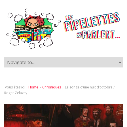
Vous êtes ici :
Home
›
Chroniques
›
Le songe d’une nuit d’octobre /
Roger Zelazny