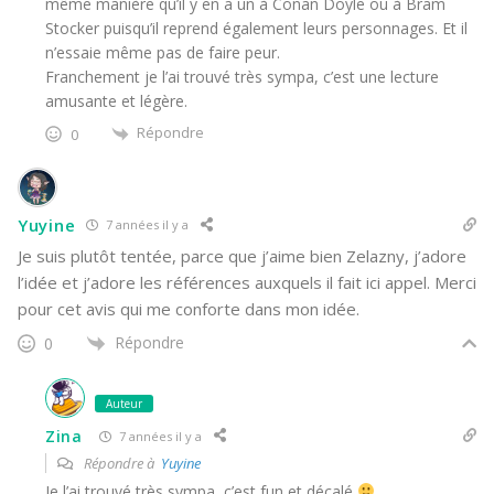
même manière qu’il y en a un à Conan Doyle ou à Bram
Stocker puisqu’il reprend également leurs personnages. Et il
n’essaie même pas de faire peur.
Franchement je l’ai trouvé très sympa, c’est une lecture
amusante et légère.
Répondre
0
Yuyine
7 années il y a
Je suis plutôt tentée, parce que j’aime bien Zelazny, j’adore
l’idée et j’adore les références auxquels il fait ici appel. Merci
pour cet avis qui me conforte dans mon idée.
Répondre
0
Auteur
Zina
7 années il y a
Répondre à
Yuyine
Je l’ai trouvé très sympa, c’est fun et décalé