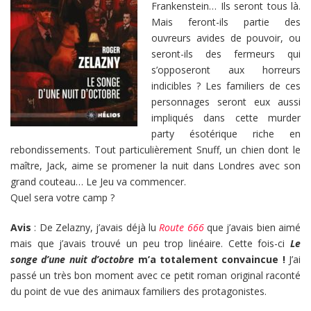
Frankenstein… Ils seront tous là.
Mais feront-ils partie des
ouvreurs avides de pouvoir, ou
seront-ils des fermeurs qui
s’opposeront aux horreurs
indicibles ? Les familiers de ces
personnages seront eux aussi
impliqués dans cette murder
party ésotérique riche en
rebondissements. Tout particulièrement Snuff, un chien dont le
maître, Jack, aime se promener la nuit dans Londres avec son
grand couteau… Le Jeu va commencer.
Quel sera votre camp ?
Avis
: De Zelazny, j’avais déjà lu
Route 666
que j’avais bien aimé
mais que j’avais trouvé un peu trop linéaire. Cette fois-ci
Le
songe d’une nuit d’octobre
m’a totalement convaincue !
J’ai
passé un très bon moment avec ce petit roman original raconté
du point de vue des animaux familiers des protagonistes.