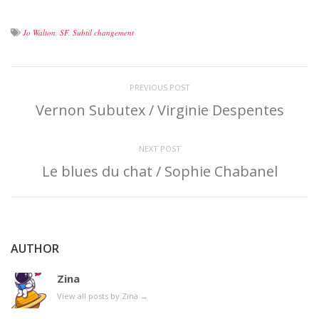
Jo Walton
,
SF
,
Subtil changement
PREVIOUS POST
Vernon Subutex / Virginie Despentes
NEXT POST
Le blues du chat / Sophie Chabanel
AUTHOR
Zina
View all posts by Zina
→