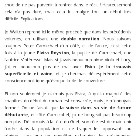
choc de ne pas parvenir à rentrer dans le récit ! Heureusement
cela n’a pas duré, mais cela fut malgré tout un début très
difficile. Explications.
Jo Walton reprend ici le même procédé que dans les précédents
volumes, en utilisant une
double narration
. Nous suivons
toujours Peter Carmichael d’un côté, et de l’autre, c’est cette
fois à la jeune
Elvira Royston
, la pupille de Carmichael, que
l’autrice s’intéresse. Mais si j’avais beaucoup aimé Viola et Lucy,
j’ai eu beaucoup plus de mal avec Elvira.
Je la trouvais
superficielle et vaine
, et je cherchais désespérément cette
conscience politique qu’évoque la 4e de couverture.
Et non seulement je n’aimais pas Elvira, à qui la majorité des
chapitres du début du roman est consacrée, mais je m’ennuyais
ferme ! On ne faisait que
la suivre dans sa vie de future
débutante
, et côté Carmicahel, ça ne bougeait pas beaucoup
non plus. Désormais à la tête du Guet, son rôle est de maintenir
l’ordre dans la population et de traquer les opposants au
régime, alors que ses enquêtes rythmaient les précédentes