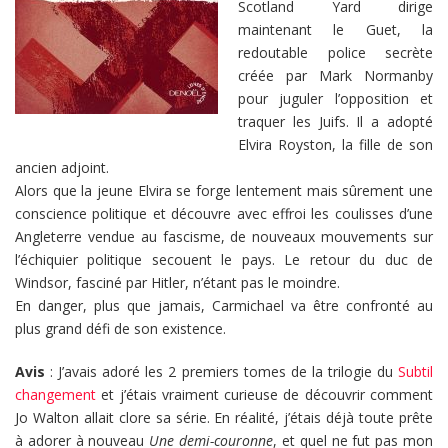
Scotland Yard dirige
maintenant le Guet, la
redoutable police secrète
créée par Mark Normanby
pour juguler l’opposition et
traquer les Juifs. Il a adopté
Elvira Royston, la fille de son
ancien adjoint.
Alors que la jeune Elvira se forge lentement mais sûrement une
conscience politique et découvre avec effroi les coulisses d’une
Angleterre vendue au fascisme, de nouveaux mouvements sur
l’échiquier politique secouent le pays. Le retour du duc de
Windsor, fasciné par Hitler, n’étant pas le moindre.
En danger, plus que jamais, Carmichael va être confronté au
plus grand défi de son existence.
Avis
: J’avais adoré les 2 premiers tomes de la trilogie du
Subtil
changement
et j’étais vraiment curieuse de découvrir comment
Jo Walton allait clore sa série. En réalité, j’étais déjà toute prête
à adorer à nouveau
Une demi-couronne
, et quel ne fut pas mon