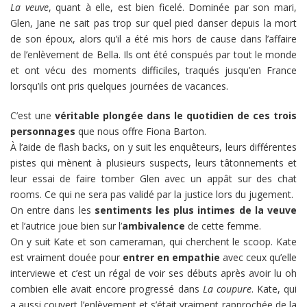
La veuve
, quant à elle, est bien ficelé. Dominée par son mari,
Glen, Jane ne sait pas trop sur quel pied danser depuis la mort
de son époux, alors qu’il a été mis hors de cause dans l’affaire
de l’enlèvement de Bella. Ils ont été conspués par tout le monde
et ont vécu des moments difficiles, traqués jusqu’en France
lorsqu’ils ont pris quelques journées de vacances.
C’est une
véritable plongée dans le quotidien de ces trois
personnages
que nous offre Fiona Barton.
À l’aide de flash backs, on y suit les enquêteurs, leurs différentes
pistes qui mènent à plusieurs suspects, leurs tâtonnements et
leur essai de faire tomber Glen avec un appât sur des chat
rooms. Ce qui ne sera pas validé par la justice lors du jugement.
On entre dans les
sentiments les plus intimes de la veuve
et l’autrice joue bien sur l’
ambivalence
de cette femme.
On y suit Kate et son cameraman, qui cherchent le scoop. Kate
est vraiment douée pour
entrer en empathie
avec ceux qu’elle
interviewe et c’est un régal de voir ses débuts après avoir lu oh
combien elle avait encore progressé dans
La coupure
. Kate, qui
a aussi couvert l’enlèvement et s’était vraiment rapprochée de la