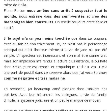
mère de Bella.
Fiona Barton
nous amène sans arrêt à suspecter tout le
monde
, nous entraîne dans
des semi-vérités
et crée
des
mensonges bien construits
. On oscille toujours entre folie et
sanité.
Si le sujet m’a un peu
moins touchée
que dans
La coupure
,
c’est du fait de son traitement. Ici, ce n’est pas le personnage
principal qui subit l’horreur même si la vie de Jane n’a pas été
simple. L’inspecteur est intéressant et son mal être sonne vrai,
mais son implosion m’a rendu la lecture plus distante, là où Kate
dans
La coupure
est tenace et empathique. Et il est vrai, il y a
une part de positif dans
La coupure
alors que j’ai vécu
La veuve
comme négative et très malsaine
.
En revanche, j’ai beaucoup aimé plonger dans l’univers des
policiers. Avec leur hiérarchie, les collègues, la vie de famille
difficile, le système judiciaire et un peu le manque de moyen.
La veuve
est donc un
superbe thriller en quatre temps
, qui