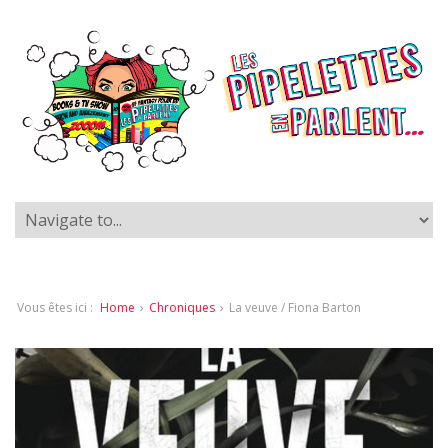
Vous êtes ici :
Home
›
Chroniques
›
La veuve / Fiona Barton