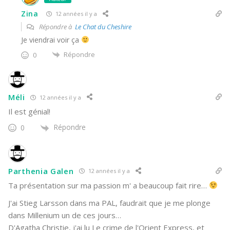
Zina
12 années il y a
Répondre à
Le Chat du Cheshire
Je viendrai voir ça
Répondre
0
Méli
12 années il y a
Il est génial!
Répondre
0
Parthenia Galen
12 années il y a
Ta présentation sur ma passion m' a beaucoup fait rire…
J'ai Stieg Larsson dans ma PAL, faudrait que je me plonge
dans Millenium un de ces jours…
D'Agatha Christie, j'ai lu Le crime de l'Orient Express, et