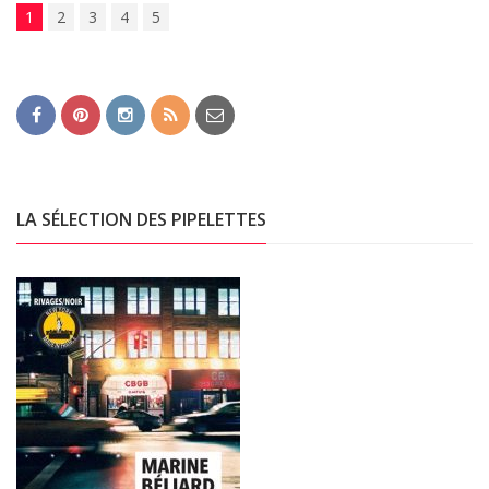
1
2
3
4
5
LA SÉLECTION DES PIPELETTES