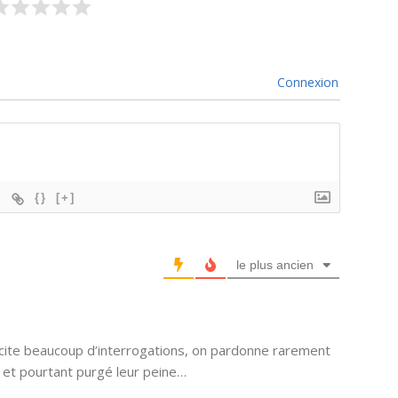
Connexion
{}
[+]
le plus ancien
scite beaucoup d’interrogations, on pardonne rarement
 et pourtant purgé leur peine…