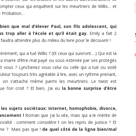
compter ceux qui enquêtent sur les meurtriers de Willis… et
de Probation…
bien que mal d’élever Paul, son fils adolescent, qui
s trop aller à l’école et qu’il était gay.
Emily a fait 2
 faudra attendre plus du milieu du livre pour le découvrir !
èrement, qui a tué Willis ? (Et ceux qui suivront….) Qui est la
n a marre d’être mal payé ou sous-estimée par ses protégés
Et vous ? Lyncheriez vous celui ou celle qui a tué ou violé
uteur toujours très agréable à lire, avec un rythme prenant,
s on s’attache même parmi les meurtriers. Le twist est
ue l’on croit ? Et bien, j’ai eu
la bonne surprise d’être
les sujets sociétaux: internet, homophobie, divorce,
vancement !
Roman que j’ai lu vite, mais qui a le mérite de
ciété : comment considère t on les repris de justice ? Et
rime ? Mais pas que !
de quel côté de la ligne bien/mal