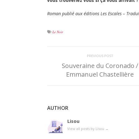
vous trouveriez vous si ça vous arrivait ?
Roman publié aux éditions Les Escales – Tradui
Le Noir
PREVIOUS POST
Souveraine du Coronado /
Emmanuel Chastellière
AUTHOR
Lisou
View all posts by Lisou
→