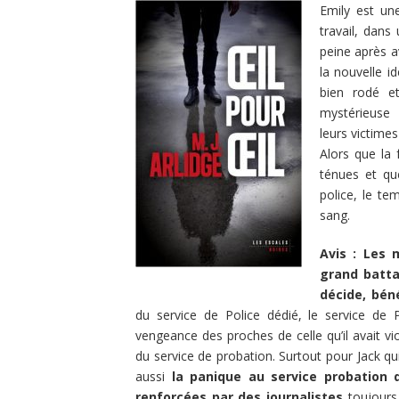
Emily est un
travail, dans
peine après a
la nouvelle i
bien rodé et
mystérieuse
leurs victimes
Alors que la 
ténues et que
police, le te
sang.
Avis :
Les m
grand batta
décide, béné
du service de Police dédié, le service de P
vengeance des proches de celle qu’il avait vi
du service de probation. Surtout pour Jack qui 
aussi
la panique au service probation 
renforcées par des journalistes
toujours 