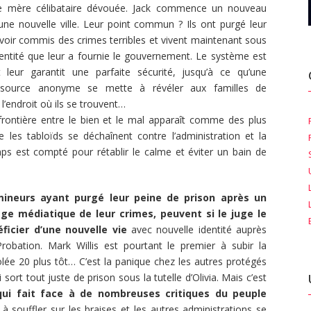
e mère célibataire dévouée. Jack commence un nouveau
 une nouvelle ville. Leur point commun ? Ils ont purgé leur
voir commis des crimes terribles et vivent maintenant sous
dentité que leur a fournie le gouvernement. Le système est
 leur garantit une parfaite sécurité, jusqu’à ce qu’une
 source anonyme se mette à révéler aux familles de
 l’endroit où ils se trouvent…
frontière entre le bien et le mal apparaît comme des plus
 les tabloïds se déchaînent contre l’administration et la
mps est compté pour rétablir le calme et éviter un bain de
ineurs ayant purgé leur peine de prison après un
ge médiatique de leur crimes, peuvent si le juge le
ficier d’une nouvelle vie
avec nouvelle identité auprès
robation. Mark Willis est pourtant le premier à subir la
olée 20 plus tôt… C’est la panique chez les autres protégés
sort tout juste de prison sous la tutelle d’Olivia. Mais c’est
qui fait face à de nombreuses critiques du peuple
à souffler sur les braises et les autres administrations se