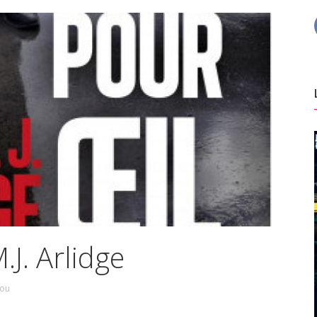
.J. Arlidge
sou