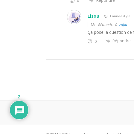
Répondre
0
Lisou
1 année il y a
Répondre à
zofia
Ça pose la question de f
Répondre
0
2