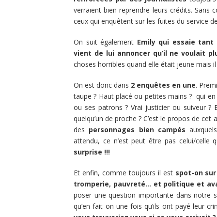
verraient bien reprendre leurs crédits. Sans 
ceux qui enquêtent sur les fuites du service 
On suit également
Emily qui essaie tant 
vient de lui annoncer qu’il ne voulait plu
choses horribles quand elle était jeune mais il
On est donc dans
2 enquêtes en une
. Premi
taupe ? Haut placé ou petites mains ? qui e
ou ses patrons ? Vrai justicier ou suiveur ? 
quelqu’un de proche ? C’est le propos de cet a
des
personnages bien campés
auxquel
attendu, ce n’est peut être pas celui/celle q
surprise !!!
Et enfin, comme toujours il est
spot-on sur 
tromperie, pauvreté… et politique et a
poser une question importante dans notre so
qu’en fait on une fois qu’ils ont payé leur c