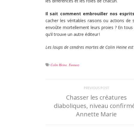
les différences et les rôles de chacun.
Il sait comment embrouiller nos esprit
cacher les véritables raisons ou actions de 
envoûte mortellement leurs proies ? En tous 
qu’il trouve un autre éditeur !
Les loups de cendres mortes de Colin Heine est
Colin Heine
,
Fantasy
PREVIOUS POST
Chasser les créatures
diaboliques, niveau confirmé
Annette Marie