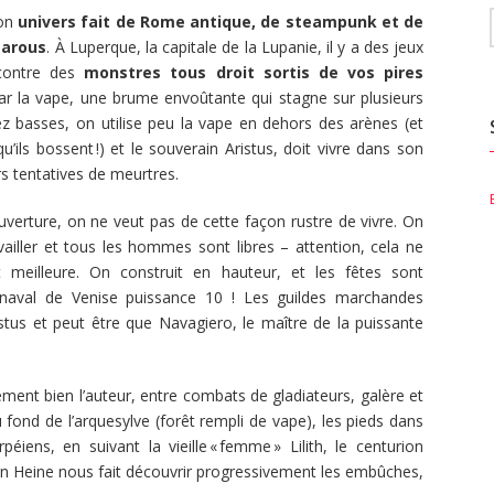
son
univers fait de Rome antique, de steampunk et de
garous
. À Luperque, la capitale de la Lupanie, il y a des jeux
 contre des
monstres tous droit sortis de vos pires
ar la vape, une brume envoûtante qui stagne sur plusieurs
ez basses, on utilise peu la vape en dehors des arènes (et
’ils bossent !) et le souverain Aristus, doit vivre dans son
rs tentatives de meurtres.
ouverture, on ne veut pas de cette façon rustre de vivre. On
availler et tous les hommes sont libres – attention, cela ne
t meilleure. On construit en hauteur, et les fêtes sont
arnaval de Venise puissance 10 ! Les guildes marchandes
stus et peut être que Navagiero, le maître de la puissante
ment bien l’auteur, entre combats de gladiateurs, galère et
 fond de l’arquesylve (forêt rempli de vape), les pieds dans
iens, en suivant la vieille « femme » Lilith, le centurion
lin Heine nous fait découvrir progressivement les embûches,