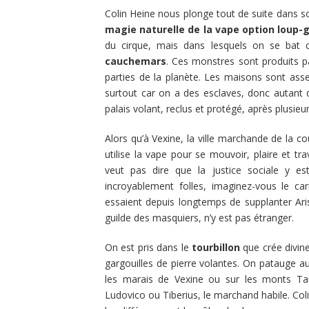
Colin Heine nous plonge tout de suite dans 
magie naturelle de la vape option loup-
du cirque, mais dans lesquels on se bat
cauchemars
. Ces monstres sont produits p
parties de la planète. Les maisons sont ass
surtout car on a des esclaves, donc autant qu
palais volant, reclus et protégé, après plusieu
Alors qu’à Vexine, la ville marchande de la c
utilise la vape pour se mouvoir, plaire et tr
veut pas dire que la justice sociale y es
incroyablement folles, imaginez-vous le c
essaient depuis longtemps de supplanter Ari
guilde des masquiers, n’y est pas étranger.
On est pris dans le
tourbillon
que crée divine
gargouilles de pierre volantes. On patauge au
les marais de Vexine ou sur les monts Tarpé
Ludovico ou Tiberius, le marchand habile. Co