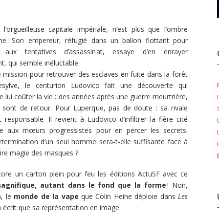
u
 l’orgueilleuse capitale impériale, n’est plus que l’ombre
me. Son empereur, réfugié dans un ballon flottant pour
 aux tentatives d’assassinat, essaye d’en enrayer
nt, qui semble inéluctable.
 mission pour retrouver des esclaves en fuite dans la forêt
esylve, le centurion Ludovico fait une découverte qui
lui coûter la vie : des années après une guerre meurtrière,
s sont de retour. Pour Luperque, pas de doute : sa rivale
 responsable. Il revient à Ludovico d’infiltrer la fière cité
e aux mœurs progressistes pour en percer les secrets.
étermination d’un seul homme sera-t-elle suffisante face à
aire magie des masques ?
ore un carton plein pour feu les éditions ActuSF avec ce
gnifique, autant dans le fond que la forme
! Non,
n, le
monde de la vape
que Colin Heine déploie dans
Les
 écrit que sa représentation en image.