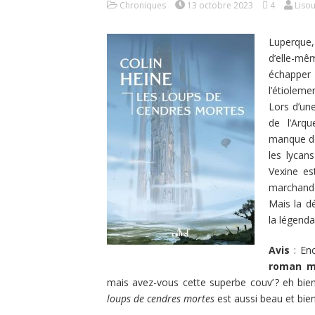
Chroniques
13 octobre 2023
4
Liso
Luperque,
d’elle-mê
échapper
l’étioleme
Lors d’une
de l’Arqu
manque de 
les lycan
Vexine est
marchand
Mais la d
la légend
Avis
: Enc
roman ma
mais avez-vous cette superbe couv’ ? eh bie
loups de cendres mortes
est aussi beau et bien