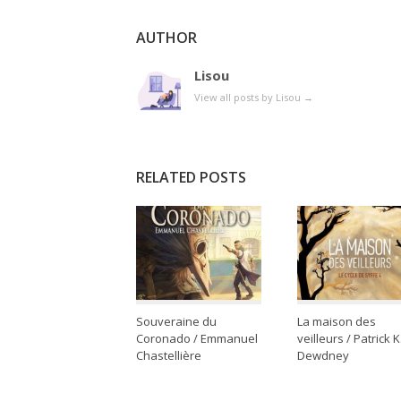
AUTHOR
Lisou
View all posts by Lisou
→
RELATED POSTS
Souveraine du
La maison des
Coronado / Emmanuel
veilleurs / Patrick K
Chastellière
Dewdney