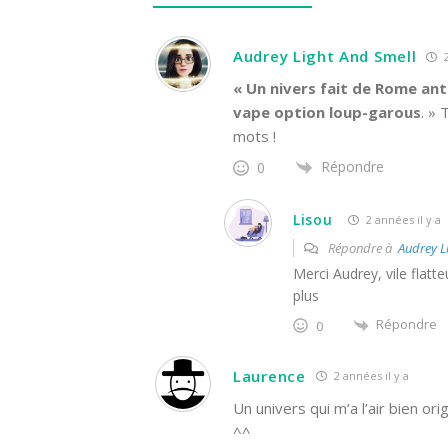
Audrey Light And Smell
2
« Un nivers fait de Rome ant
vape option loup-garous
. »
mots !
Répondre
0
Lisou
2 années il y a
Répondre à
Audrey L
Merci Audrey, vile flatt
plus
Répondre
0
Laurence
2 années il y a
Un univers qui m’a l’air bien orig
^^