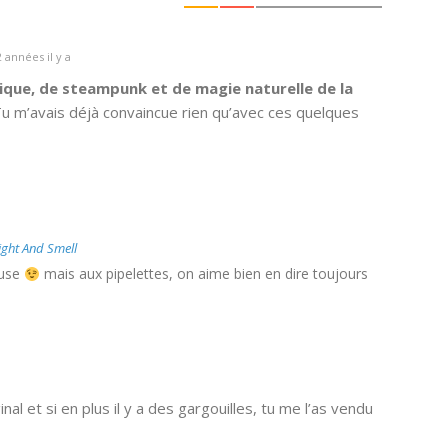
 années il y a
ique, de steampunk et de magie naturelle de la
 Tu m’avais déjà convaincue rien qu’avec ces quelques
ight And Smell
euse
mais aux pipelettes, on aime bien en dire toujours
inal et si en plus il y a des gargouilles, tu me l’as vendu