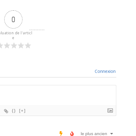
0
luation de l'articl
e
Connexion
{}
[+]
le plus ancien