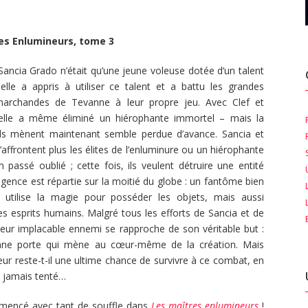
es Enlumineurs, tome 3
 Sancia Grado n’était qu’une jeune voleuse dotée d’un talent
 elle a appris à utiliser ce talent et a battu les grandes
archandes de Tevanne à leur propre jeu. Avec Clef et
 elle a même éliminé un hiérophante immortel – mais la
ils mènent maintenant semble perdue d’avance. Sancia et
n’affrontent plus les élites de l’enluminure ou un hiérophante
n passé oublié ; cette fois, ils veulent détruire une entité
lligence est répartie sur la moitié du globe : un fantôme bien
i utilise la magie pour posséder les objets, mais aussi
les esprits humains. Malgré tous les efforts de Sancia et de
, leur implacable ennemi se rapproche de son véritable but :
nne porte qui mène au cœur-même de la création. Mais
eur reste-t-il une ultime chance de survivre à ce combat, en
nt jamais tenté…
mmencé avec tant de souffle dans
Les maîtres enlumineurs
!