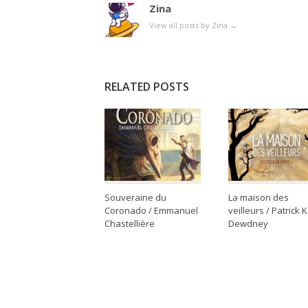
Zina
View all posts by Zina
→
RELATED POSTS
Souveraine du
La maison des
Coronado / Emmanuel
veilleurs / Patrick K
Chastellière
Dewdney