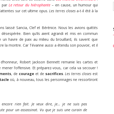
e par
Le retour du hiérophante
– en cause, un humour qui
attentes sur cet ultime opus.
Les terres closes
a-t-il été à la
s laissé Sancia, Clef et Bérénice. Nous les avions quittés
ue désespérée. Bien qu’ils aient agrandi et mis en commun
re un havre de paix au milieu du brouillard, ils savent que
re la montre. Car Tévanne aussi a étendu son pouvoir, et il
d’honneur, Robert Jackson Bennett remanie les cartes et
e mener l’offensive. Et préparez-vous, car cela va secouer !
ements
, de
courage
et de
sacrifices
.
Les terres closes
est
tacle
où, à nouveau, tous les personnages ne ressortiront
 encore rien fait. Je veux dire, je… je ne suis pas
ute pour un assassinat. Vu que je suis une curain de