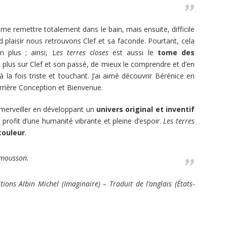
me remettre totalement dans le bain, mais ensuite, difficile
plaisir nous retrouvons Clef et sa faconde. Pourtant, cela
n plus ; ainsi, L
es terres closes
est aussi le
tome des
plus sur Clef et son passé, de mieux le comprendre et d’en
la fois triste et touchant. J’ai aimé découvrir Bérénice en
derrière Conception et Bienvenue.
émerveiller en développant un
univers original et inventif
u profit d’une humanité vibrante et pleine d’espoir.
Les terres
couleur
.
 mousson.
ions Albin Michel (Imaginaire) – Traduit de l’anglais (États-