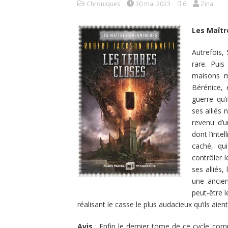
Chroniques
30 mai 2023
6
Zina
Les Maîtr
Autrefois,
rare. Puis
maisons m
Bérénice,
guerre qu’
ses alliés 
revenu d’u
dont l’inte
caché, qu
contrôler 
ses alliés
une ancie
peut-être l
réalisant le casse le plus audacieux qu’ils aie
Avis
: Enfin le dernier tome de ce cycle co