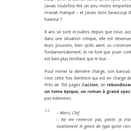
J’avais toutefois été un peu moins emporté
m’avait manqué – et j’avais donc beaucoup d’
hauteur ?
8 ans se sont écoulées depuis que nous avon
dans une situation critique, elle est deven
leurs pouvoirs, bien qu’ils aient su construi
fondamentalement, ils ne font que jouer cont
est bien plus terrifiant que le leur…
Pour mener la dernière charge, son baroud 
c’est cette fois Bérénice qui est en charge d
Près de 700 pages d’
action
, de
rebondiss
un tome épique, un roman à grand spec
pas indemnes.
– Merci, Clef.
– Ne me remercie pas, petite. Je n’ai
exactement le genre de type qu’on recr