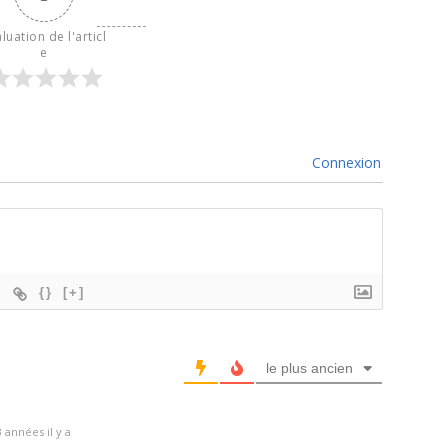
luation de l'articl
e
Connexion
{}
[+]
le plus ancien
 années il y a