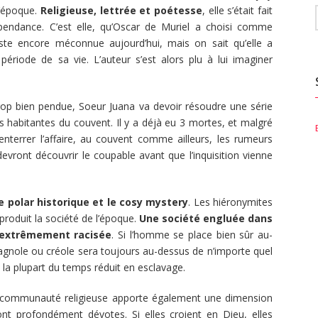
l’époque.
Religieuse, lettrée et poétesse
, elle s’était fait
pendance. C’est elle, qu’Oscar de Muriel a choisi comme
ste encore méconnue aujourd’hui, mais on sait qu’elle a
riode de sa vie. L’auteur s’est alors plu à lui imaginer
trop bien pendue, Soeur Juana va devoir résoudre une série
s habitantes du couvent. Il y a déjà eu 3 mortes, et malgré
nterrer l’affaire, au couvent comme ailleurs, les rumeurs
evront découvrir le coupable avant que l’inquisition vienne
e polar historique et le cosy mystery
. Les hiéronymites
produit la société de l’époque.
Une société engluée dans
i extrêmement racisée
. Si l’homme se place bien sûr au-
agnole ou créole sera toujours au-dessus de n’importe quel
et la plupart du temps réduit en esclavage.
e communauté religieuse apporte également une dimension
nt profondément dévotes. Si elles croient en Dieu, elles