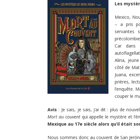
Les mystèr
Mexico, Nou
– a pris p
servantes s
précolombien
Car dans c
autoflagella
Alina, jeune
côté de Mate
Juana, exce
prières, lec
l’enquête. M
couper le ma
Avis
: Je sais, je sais, j’ai dit : plus de nou
Mort au couvent
qui appelle le mystère et l’ér
Mexique au 17e siècle alors qu’il était so
Nous sommes donc au couvent de San Jeróni