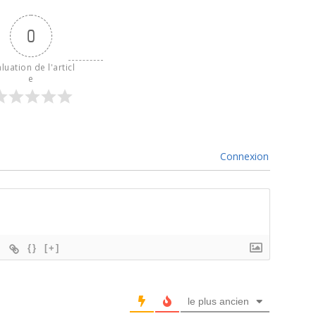
0
luation de l'articl
e
Connexion
{}
[+]
le plus ancien