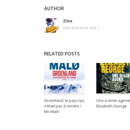
AUTHOR
Zina
View all posts by Zina
→
RELATED POSTS
Groenland, le pays qui
Une si lente agonie
n’était pas à vendre /
Elizabeth George
Mo Malo