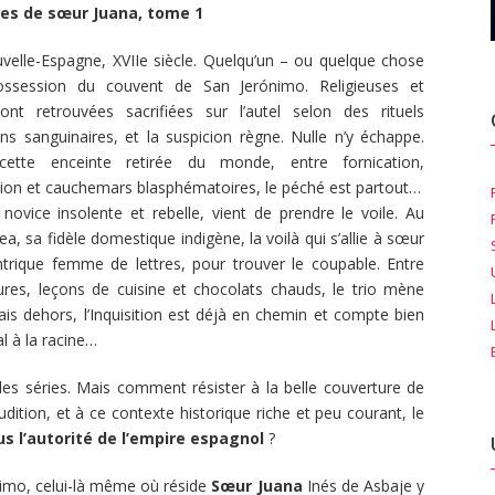
es de sœur Juana, tome 1
velle-Espagne, XVIIe siècle. Quelqu’un – ou quelque chose
ossession du couvent de San Jerónimo. Religieuses et
ont retrouvées sacrifiées sur l’autel selon des rituels
s sanguinaires, et la suspicion règne. Nulle n’y échappe.
ette enceinte retirée du monde, entre fornication,
tion et cauchemars blasphématoires, le péché est partout…
 novice insolente et rebelle, vient de prendre le voile. Au
a, sa fidèle domestique indigène, la voilà qui s’allie à sœur
ntrique femme de lettres, pour trouver le coupable. Entre
tures, leçons de cuisine et chocolats chauds, le trio mène
ais dehors, l’Inquisition est déjà en chemin et compte bien
l à la racine…
velles séries. Mais comment résister à la belle couverture de
udition, et à ce contexte historique riche et peu courant, le
us l’autorité de l’empire espagnol
?
mo, celui-là même où réside
Sœur Juana
Inés de Asbaje y