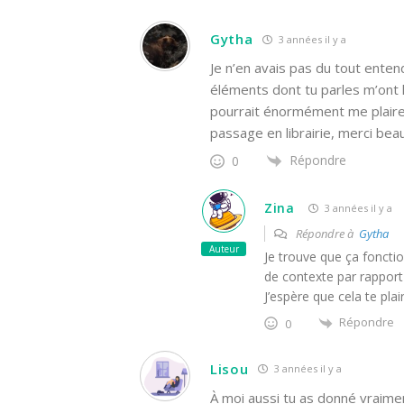
Gytha
3 années il y a
Je n’en avais pas du tout enten
éléments dont tu parles m’ont l
pourrait énormément me plaire
passage en librairie, merci be
Répondre
0
Zina
3 années il y a
Répondre à
Gytha
Auteur
Je trouve que ça foncti
de contexte par rapport 
J’espère que cela te pl
Répondre
0
Lisou
3 années il y a
À moi aussi tu as donné vraimen