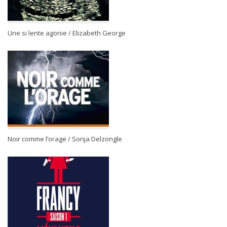
Une si lente agonie / Elizabeth George
Noir comme l’orage / Sonja Delzongle