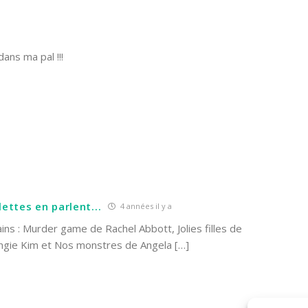
dans ma pal !!!
ettes en parlent...
4 années il y a
ins : Murder game de Rachel Abbott, Jolies filles de
ngie Kim et Nos monstres de Angela […]