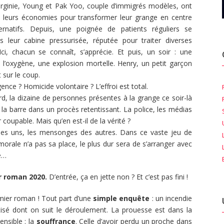
Virginie, Young et Pak Yoo, couple d’immigrés modèles, ont
es leurs économies pour transformer leur grange en centre
ernatifs. Depuis, une poignée de patients réguliers se
s leur cabine pressurisée, réputée pour traiter diverses
Ici, chacun se connaît, s’apprécie. Et puis, un soir : une
s l’oxygène, une explosion mortelle. Henry, un petit garçon
 sur le coup.
ence ? Homicide volontaire ? L’effroi est total.
rd, la dizaine de personnes présentes à la grange ce soir-là
 la barre dans un procès retentissant. La police, les médias
r coupable. Mais qu’en est-il de la vérité ?
des uns, les mensonges des autres. Dans ce vaste jeu de
morale n’a pas sa place, le plus dur sera de s’arranger avec
e…
r roman 2020.
D’entrée, ça en jette non ? Et c’est pas fini !
ier roman ! Tout part d’une
simple enquête
: un incendie
isé dont on suit le déroulement. La prouesse est dans la
ensible : la
souffrance
. Celle d’avoir perdu un proche dans