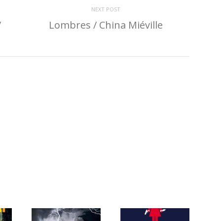
NEXT POST
/
Lombres / China Miéville