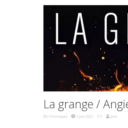
La grange / Angi
Chroniques
7 juin 2021
5
June