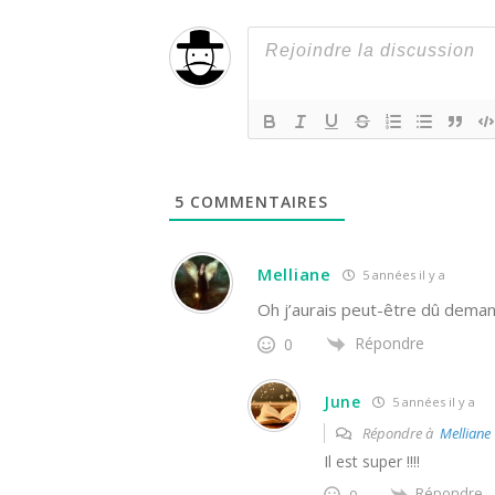
5
COMMENTAIRES
Melliane
5 années il y a
Oh j’aurais peut-être dû demande
Répondre
0
June
5 années il y a
Répondre à
Melliane
Il est super !!!!
Répondre
0