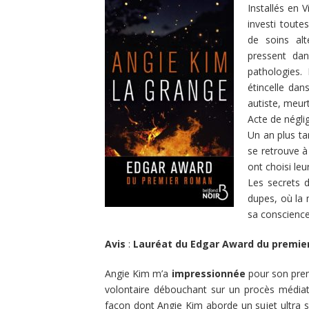
Installés en 
investi tout
de soins alt
pressent dan
pathologies. 
étincelle dan
autiste, meurt
Acte de néglig
Un an plus ta
se retrouve à
ont choisi leu
Les secrets 
dupes, où la 
sa conscienc
Avis
:
Lauréat du Edgar Award du premie
Angie Kim m’a
impressionnée
pour son prem
volontaire débouchant sur un procès médiat
façon dont Angie Kim aborde un sujet ultra s