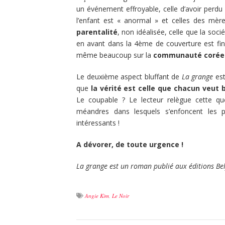
un événement effroyable, celle d’avoir perdu
l’enfant est « anormal » et celles des mères
parentalité
, non idéalisée, celle que la soc
en avant dans la 4ème de couverture est fina
même beaucoup sur la
communauté corée
Le deuxième aspect bluffant de
La grange
est
que
la vérité est celle que chacun veut 
Le coupable ? Le lecteur relègue cette q
méandres dans lesquels s’enfoncent les p
intéressants !
A dévorer, de toute urgence !
La grange est un roman publié aux éditions Bel
Angie Kim
,
Le Noir