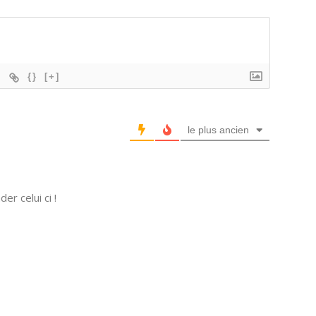
{}
[+]
le plus ancien
r celui ci !