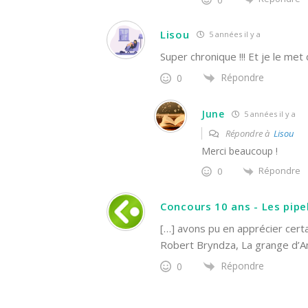
Lisou
5 années il y a
Super chronique !!! Et je le met 
Répondre
0
June
5 années il y a
Répondre à
Lisou
Merci beaucoup !
Répondre
0
Concours 10 ans - Les pipel
[…] avons pu en apprécier certa
Robert Bryndza, La grange d’A
Répondre
0