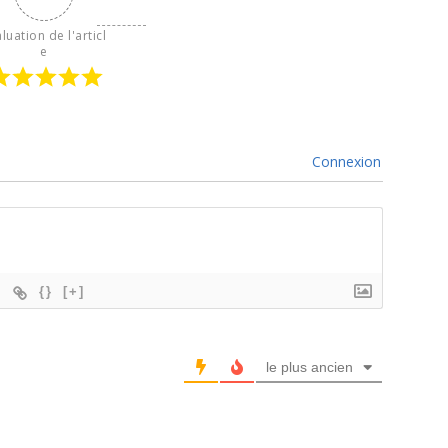
luation de l'articl
e
Connexion
{}
[+]
le plus ancien