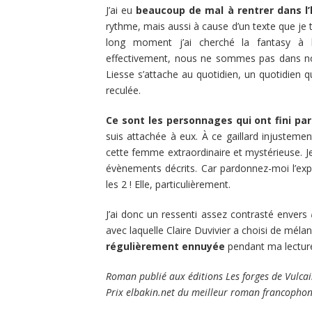
J’ai eu
beaucoup de mal à rentrer dans l’
rythme, mais aussi à cause d’un texte que je 
long moment j’ai cherché la fantasy à 
effectivement, nous ne sommes pas dans not
Liesse s’attache au quotidien, un quotidien 
reculée.
Ce sont les personnages qui ont fini p
suis attachée à eux. À ce gaillard injustemen
cette femme extraordinaire et mystérieuse. J
évènements décrits. Car pardonnez-moi l’exp
les 2 ! Elle, particulièrement.
J’ai donc un ressenti assez contrasté envers
avec laquelle Claire Duvivier a choisi de mélan
régulièrement ennuyée
pendant ma lectur
Roman publié aux éditions Les forges de Vulca
Prix elbakin.net du meilleur roman francopho