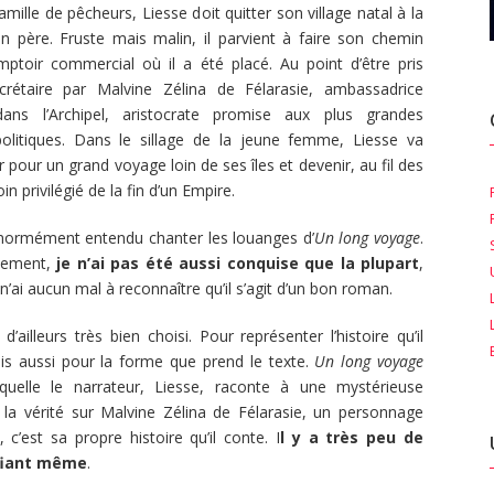
amille de pêcheurs, Liesse doit quitter son village natal à la
 père. Fruste mais malin, il parvient à faire son chemin
ptoir commercial où il a été placé. Au point d’être pris
étaire par Malvine Zélina de Félarasie, ambassadrice
dans l’Archipel, aristocrate promise aux plus grandes
politiques. Dans le sillage de la jeune femme, Liesse va
 pour un grand voyage loin de ses îles et devenir, au fil des
in privilégié de la fin d’un Empire.
 énormément entendu chanter les louanges d’
Un long voyage
.
sement,
je n’ai pas été aussi conquise que la plupart
,
n’ai aucun mal à reconnaître qu’il s’agit d’un bon roman.
 d’ailleurs très bien choisi. Pour représenter l’histoire qu’il
is aussi pour la forme que prend le texte.
Un long voyage
uelle le narrateur, Liesse, raconte à une mystérieuse
nt, la vérité sur Malvine Zélina de Félarasie, un personnage
 c’est sa propre histoire qu’il conte. I
l y a très peu de
ifiant même
.