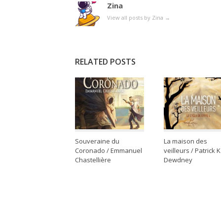
Zina
View all posts by Zina
→
RELATED POSTS
Souveraine du
La maison des
Coronado / Emmanuel
veilleurs / Patrick K
Chastellière
Dewdney