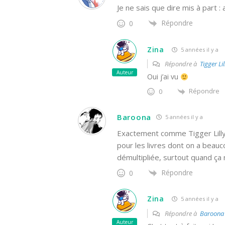
Je ne sais que dire mis à part : 
Répondre
0
Zina
5 années il y a
Répondre à
Tigger Lil
Auteur
Oui j’ai vu
Répondre
0
Baroona
5 années il y a
Exactement comme Tigger Lilly
pour les livres dont on a beau
démultipliée, surtout quand ça 
Répondre
0
Zina
5 années il y a
Répondre à
Baroona
Auteur