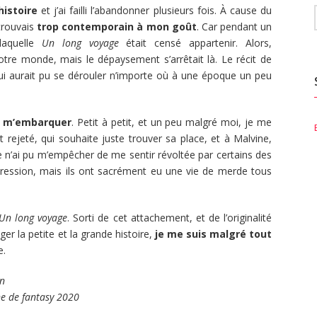
histoire
et j’ai failli l’abandonner plusieurs fois. À cause du
trouvais
trop contemporain à mon goût
. Car pendant un
laquelle
Un long voyage
était censé appartenir. Alors,
re monde, mais le dépaysement s’arrêtait là. Le récit de
qui aurait pu se dérouler n’importe où à une époque un peu
ar m’embarquer
. Petit à petit, et un peu malgré moi, je me
t rejeté, qui souhaite juste trouver sa place, et à Malvine,
e n’ai pu m’empêcher de me sentir révoltée par certains des
ression, mais ils ont sacrément eu une vie de merde tous
Un long voyage
. Sorti de cet attachement, et de l’originalité
ger la petite et la grande histoire,
je me suis malgré tout
e.
in
ne de fantasy 2020