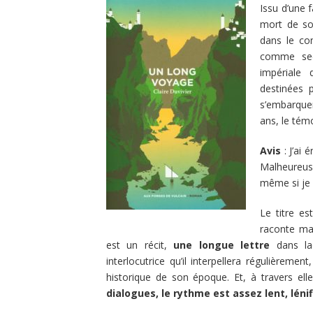
Issu d’une f
mort de son
dans le com
comme secr
impériale 
destinées 
s’embarquer
ans, le témo
Avis
: J’ai
Malheureu
même si je 
Le titre est
raconte ma
est un récit,
une longue lettre
dans laq
interlocutrice qu’il interpellera régulièreme
historique de son époque. Et, à travers elle,
dialogues, le rythme est assez lent, lén