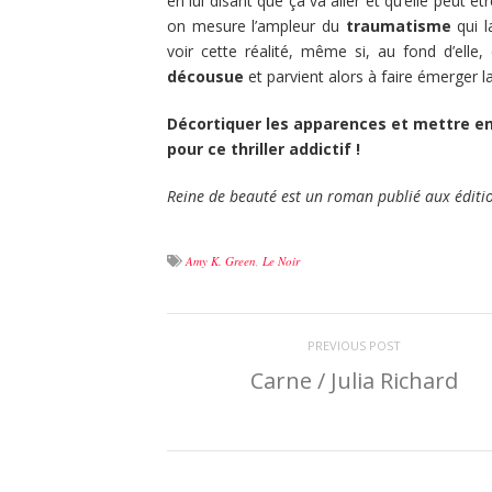
en lui disant que ça va aller et qu’elle peut ê
on mesure l’ampleur du
traumatisme
qui l
voir cette réalité, même si, au fond d’elle, 
décousue
et parvient alors à faire émerger l
Décortiquer les apparences et mettre en
pour ce thriller addictif !
Reine de beauté est un roman publié aux éditio
Amy K. Green
,
Le Noir
PREVIOUS POST
Carne / Julia Richard