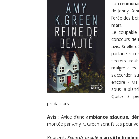
La communaut
de Jenny Kenn
l’orée des bo
main.
Le coupable 
concours de m
avis. Si elle 
parfaite rec
secrets troub
malgré elles
s’accorder s
encore ? Mais
sous la blanc
Quitte à pé
prédateurs…
Avis
: Avide d’une
ambiance glauque, dér
montée par Amy K. Green sont faites pour vo
Pourtant,
Reine de beauté
a
un côté finalem