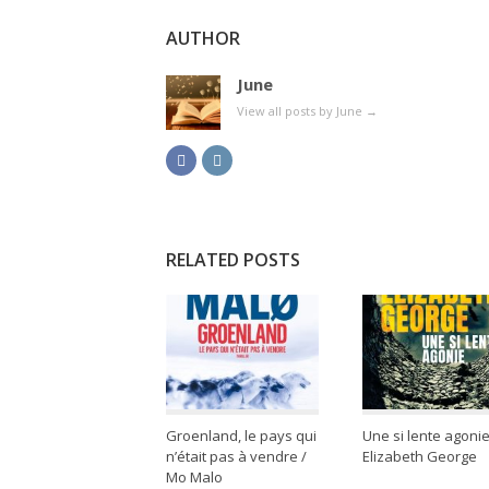
AUTHOR
June
View all posts by June
→
RELATED POSTS
Groenland, le pays qui
Une si lente agonie
n’était pas à vendre /
Elizabeth George
Mo Malo