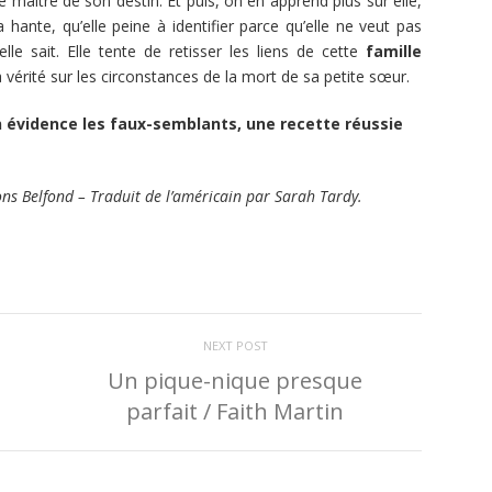
tre maître de son destin. Et puis, on en apprend plus sur elle,
a hante, qu’elle peine à identifier parce qu’elle ne veut pas
elle sait. Elle tente de retisser les liens de cette
famille
a vérité sur les circonstances de la mort de sa petite sœur.
 évidence les faux-semblants, une recette réussie
ns Belfond – Traduit de l’américain par Sarah Tardy.
NEXT POST
Un pique-nique presque
parfait / Faith Martin