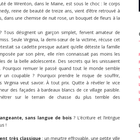
é de Wrenton, dans le Maine, est sous le choc : le corps
edy, reine de beauté de treize ans, vient d’être retrouvé à
is, dans une chemise de nuit rose, un bouquet de fleurs à la
? Tous désignent un garçon simplet, fervent amateur de
iss. Seule Virginia, la demi-sœur de la victime, récuse cet
détestait sa cadette presque autant qu’elle déteste la famille
omposée par son père, elle n’en connaissait pas moins les
les de la belle adolescente. Des secrets qui les unissaient
… Pourquoi remuer le passé quand tout le monde semble
ur un coupable ? Pourquoi prendre le risque de souffrir,
 Virginia veut savoir. À tout prix. Quitte à révéler le vice
heur des façades à bardeaux blancs de ce village paisible.
nétrer sur le terrain de chasse du plus terrible des
angeante, sans langue de bois
? L’écriture et l’intrigue
us !
ent très classique
: un meurtre effroyable, une petite ville