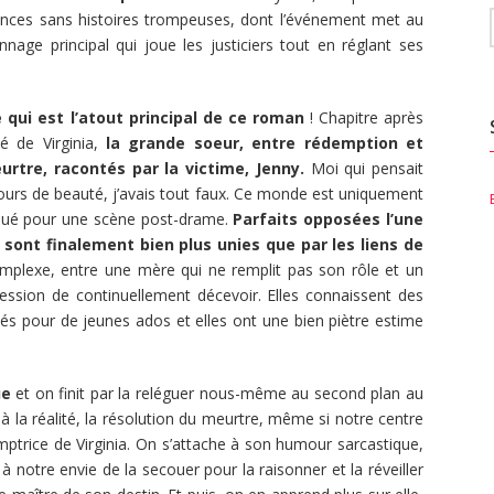
rences sans histoires trompeuses, dont l’événement met au
nage principal qui joue les justiciers tout en réglant ses
 qui est l’atout principal de ce roman
! Chapitre après
té de Virginia,
la grande soeur, entre rédemption et
rtre, racontés par la victime, Jenny.
Moi qui pensait
ours de beauté, j’avais tout faux. Ce monde est uniquement
voqué pour une scène post-drame.
Parfaits opposées l’une
ny sont finalement bien plus unies que par les liens de
mplexe, entre une mère qui ne remplit pas son rôle et un
ression de continuellement décevoir. Elles connaissent des
és pour de jeunes ados et elles ont une bien piètre estime
ue
et on finit par la reléguer nous-même au second plan au
 à la réalité, la résolution du meurtre, même si notre centre
emptrice de Virginia. On s’attache à son humour sarcastique,
à notre envie de la secouer pour la raisonner et la réveiller