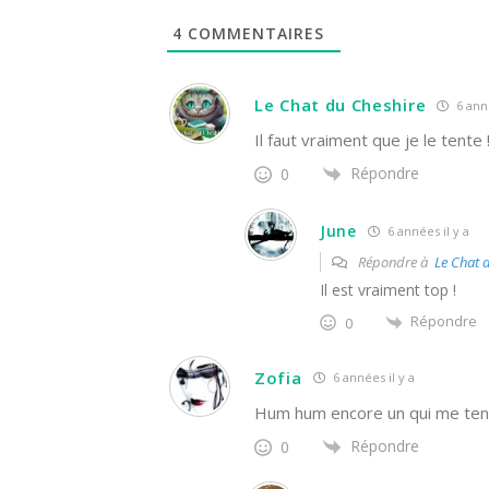
4
COMMENTAIRES
Le Chat du Cheshire
6 anné
Il faut vraiment que je le tente 
Répondre
0
June
6 années il y a
Répondre à
Le Chat 
Il est vraiment top !
Répondre
0
Zofia
6 années il y a
Hum hum encore un qui me tent
Répondre
0