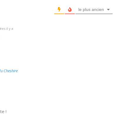
le plus ancien
es il y a
!
du Cheshire
e !