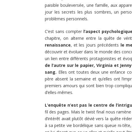
paisible bouleversée, une famille, aux appa
jour les secrets les plus sombres, un person
problèmes personnels.
C’est sans compter
l’aspect psychologique
chapitre, on alterne entre la quête de véri
renaissance
, et les jours précédents
le meu
découvrir et évoluer dans le monde des conc
un lien entre différents protagonistes et é
de l’autre sur le papier, Virginia et Jen
sang.
Elles ont toutes deux une enfance co
père absent la semaine et qu’elles ont l’imp
premiers amours qui sont bien trop compliqu
d’elles-mêmes.
L’enquête n’est pas le centre de l’intrig
fil des pages. Mais le twist final nous ramène
d’intérêt avait plutôt dévié vers la quête réd
à sa petite vie bordélique sans queue ni-tête, 