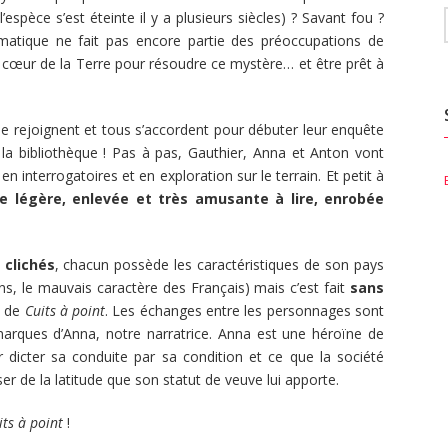
espèce s’est éteinte il y a plusieurs siècles) ? Savant fou ?
matique ne fait pas encore partie des préoccupations de
u cœur de la Terre pour résoudre ce mystère… et être prêt à
se rejoignent et tous s’accordent pour débuter leur enquête
a bibliothèque ! Pas à pas, Gauthier, Anna et Anton vont
 interrogatoires et en exploration sur le terrain. Et petit à
ue légère, enlevée et très amusante à lire, enrobée
 clichés
, chacun possède les caractéristiques de son pays
ens, le mauvais caractère des Français) mais c’est fait
sans
de
Cuits à point
. Les échanges entre les personnages sont
marques d’Anna, notre narratrice. Anna est une héroïne de
er dicter sa conduite par sa condition et ce que la société
user de la latitude que son statut de veuve lui apporte.
its à point
!