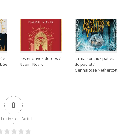
iée
Les enclaves dorées /
La maison aux pattes
lbée
Naomi Novik
de poulet /
GennaRose Nethercott
0
luation de l'articl
e