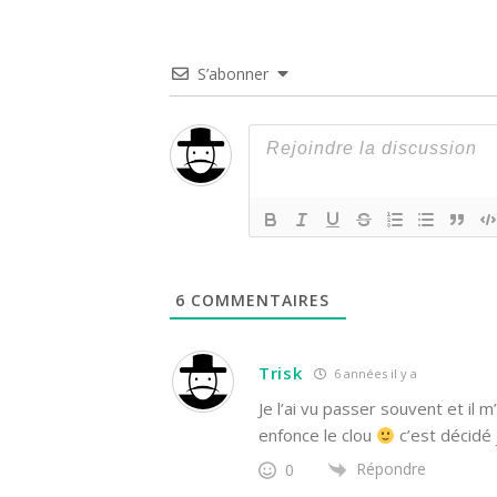
S’abonner
6
COMMENTAIRES
Trisk
6 années il y a
Je l’ai vu passer souvent et il m
enfonce le clou
c’est décidé j
Répondre
0