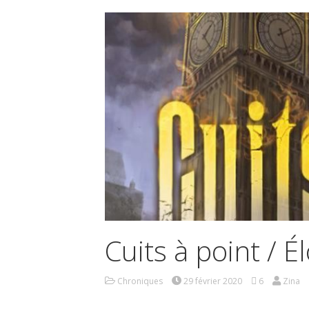
Cuits à point / É
Chroniques
29 février 2020
6
Zina