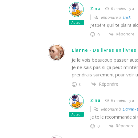
Zina
6 années il y a
Répondre à
Trisk
Auteur
J’espère qu’il te plaira a
Répondre
0
Lianne - De livres en livres
Je le vois beaucoup passer aus
Je ne sais pas si ça peut m’inté
prendrais surement pour voir 
Répondre
0
Zina
6 années il y a
Répondre à
Lianne - 
Auteur
Je te le recommande si 
Répondre
0