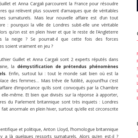
Guillet et Anna Cargali parcourent la France pour résoudre
res qui relèvent plus souvent d’arnaques que de véritables
s surnaturels. Mais leur nouvelle affaire est d’un tout
bre : pourquoi la ville de Londres subit-elle une véritable
lors qu’on est en plein hiver et que le reste de l’Angleterre
s la neige ? Se pourrait-il que cette fois des forces
es soient vraiment en jeu ?
thier Guillet et Anna Cargali sont 2 experts réputés dans
aine, la
démystification de prétendus phénomènes
els
. Enfin, surtout lui : tout le monde sait bien où est la
place des femmes… Mais trêve de futilité, aujourd’hui c’est
affaire d’importance qu’ils sont convoqués par la Chambre
 elle-même. Et bien que divisés sur la réponse à apporter,
es du Parlement britannique sont très inquiets : Londres
ait anormale en plein hiver, surtout qu’elle est circonscrite
entifique et politique, Anton Lloyd, l’homologue britannique
 y a là quelques ressorts surnaturels. Alors qu’en est-il ?