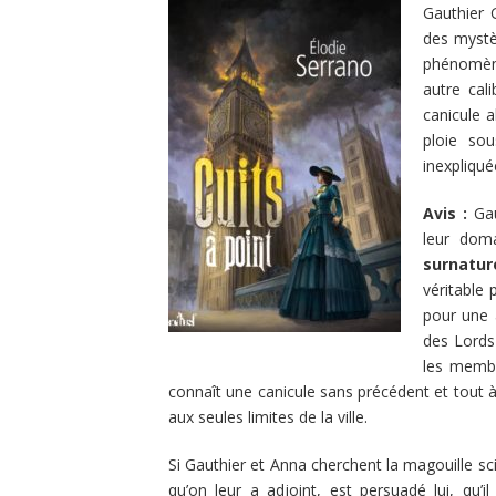
Gauthier 
des mystè
phénomène
autre cali
canicule a
ploie sou
inexpliqué
Avis :
Gau
leur dom
surnatur
véritable 
pour une 
des Lords
les membr
connaît une canicule sans précédent et tout à f
aux seules limites de la ville.
Si Gauthier et Anna cherchent la magouille sci
qu’on leur a adjoint, est persuadé lui, qu’il