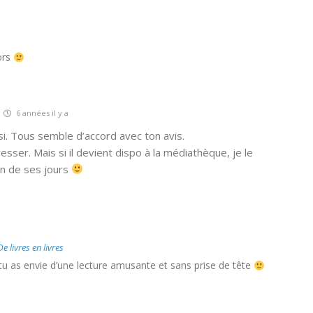
lors
6 années il y a
si. Tous semble d’accord avec ton avis.
resser. Mais si il devient dispo à la médiathèque, je le
un de ses jours
De livres en livres
tu as envie d’une lecture amusante et sans prise de tête