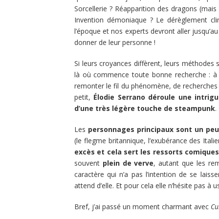
Sorcellerie ? Réapparition des dragons (mais l’
Invention démoniaque ? Le dérèglement cli
l’époque et nos experts devront aller jusqu’a
donner de leur personne !
Si leurs croyances diffèrent, leurs méthodes 
là où commence toute bonne recherche : à l
remonter le fil du phénomène, de recherches en
petit,
Élodie Serrano déroule une intrig
d’une très légère touche de steampunk
.
Les
personnages principaux sont un peu
(le flegme britannique, l’exubérance des Itali
excès et cela sert les ressorts comiques
souvent
plein de verve
, autant que les re
caractère qui n’a pas l’intention de se laiss
attend d’elle. Et pour cela elle n’hésite pas à 
Bref, j’ai passé un moment charmant avec
Cu