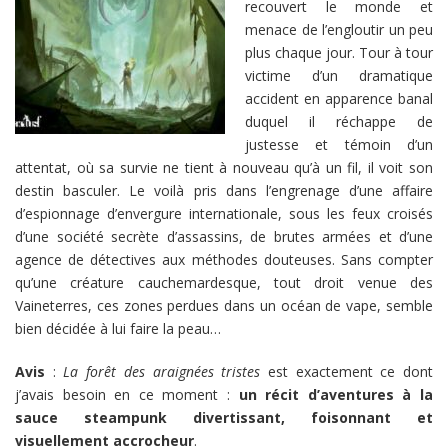
recouvert le monde et
menace de l’engloutir un peu
plus chaque jour. Tour à tour
victime d’un dramatique
accident en apparence banal
duquel il réchappe de
justesse et témoin d’un
attentat, où sa survie ne tient à nouveau qu’à un fil, il voit son
destin basculer. Le voilà pris dans l’engrenage d’une affaire
d’espionnage d’envergure internationale, sous les feux croisés
d’une société secrète d’assassins, de brutes armées et d’une
agence de détectives aux méthodes douteuses. Sans compter
qu’une créature cauchemardesque, tout droit venue des
Vaineterres, ces zones perdues dans un océan de vape, semble
bien décidée à lui faire la peau…
Avis
:
La forêt des araignées tristes
est exactement ce dont
j’avais besoin en ce moment :
un récit d’aventures à la
sauce steampunk divertissant, foisonnant et
visuellement accrocheur
.