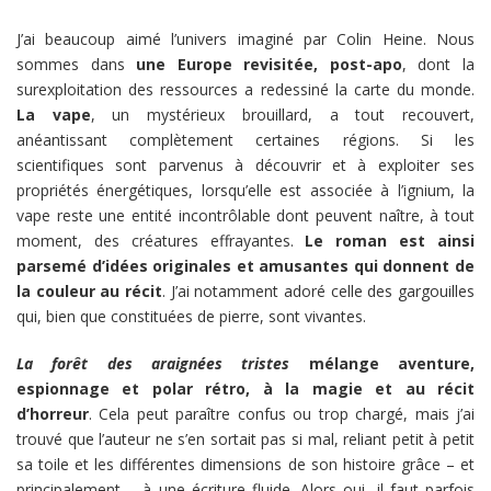
J’ai beaucoup aimé l’univers imaginé par Colin Heine. Nous
sommes dans
une Europe revisitée, post-apo
, dont la
surexploitation des ressources a redessiné la carte du monde.
La vape
, un mystérieux brouillard, a tout recouvert,
anéantissant complètement certaines régions. Si les
scientifiques sont parvenus à découvrir et à exploiter ses
propriétés énergétiques, lorsqu’elle est associée à l’ignium, la
vape reste une entité incontrôlable dont peuvent naître, à tout
moment, des créatures effrayantes.
Le roman est ainsi
parsemé d’idées originales et amusantes qui donnent de
la couleur au récit
. J’ai notamment adoré celle des gargouilles
qui, bien que constituées de pierre, sont vivantes.
La forêt des araignées tristes
mélange aventure,
espionnage et polar rétro, à la magie et au récit
d’horreur
. Cela peut paraître confus ou trop chargé, mais j’ai
trouvé que l’auteur ne s’en sortait pas si mal, reliant petit à petit
sa toile et les différentes dimensions de son histoire grâce – et
principalement – à une écriture fluide. Alors oui, il faut parfois