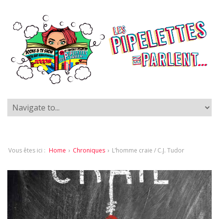
Vous êtes ici :
Home
›
Chroniques
›
L’homme craie / C.J. Tudor