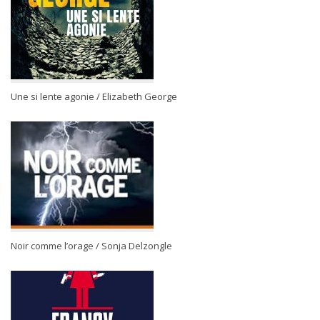
Une si lente agonie / Elizabeth George
Noir comme l’orage / Sonja Delzongle