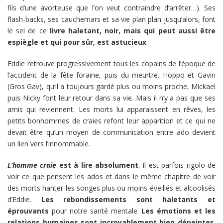
fils d’une avorteuse que l’on veut contraindre d’arrêter…). Ses
flash-backs, ses cauchemars et sa vie plan plan jusqu’alors, font
le sel de ce
livre haletant, noir, mais qui peut aussi être
espiègle et qui pour sûr, est astucieux
.
Eddie retrouve progressivement tous les copains de l’époque de
l’accident de la fête foraine, puis du meurtre. Hoppo et Gavin
(Gros Gav), qu’il a toujours gardé plus ou moins proche, Mickael
puis Nicky font leur retour dans sa vie. Mais il n’y a pas que ses
amis qui reviennent. Les morts lui apparaissent en rêves, les
petits bonhommes de craies refont leur apparition et ce qui ne
devait être qu’un moyen de communication entre ado devient
un lien vers l’innommable.
L’homme craie
est à lire absolument
. Il est parfois rigolo de
voir ce que pensent les ados et dans le même chapitre de voir
des morts hanter les songes plus ou moins éveillés et alcoolisés
d’Eddie.
Les rebondissements sont haletants et
éprouvants
pour notre santé mentale.
Les émotions et les
relations humaines sont incroyablement bien dépeintes
.