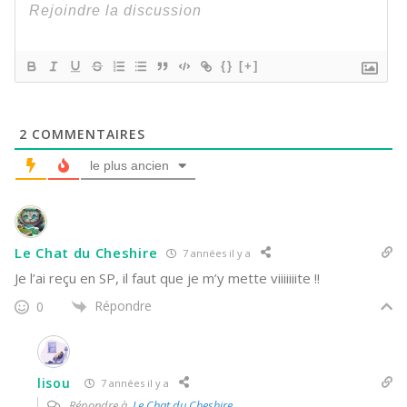
{}
[+]
2
COMMENTAIRES
le plus ancien
Le Chat du Cheshire
7 années il y a
Je l’ai reçu en SP, il faut que je m’y mette viiiiiiite !!
Répondre
0
lisou
7 années il y a
Répondre à
Le Chat du Cheshire