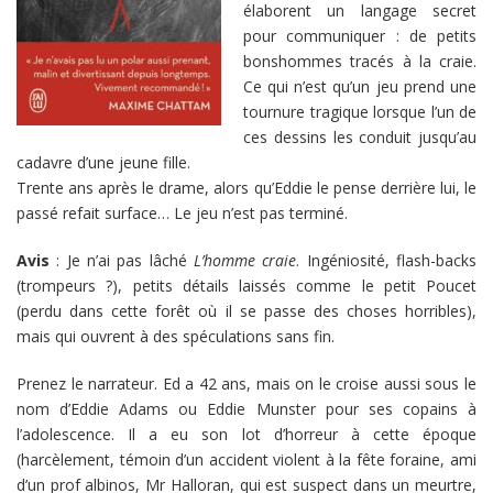
élaborent un langage secret
pour communiquer : de petits
bonshommes tracés à la craie.
Ce qui n’est qu’un jeu prend une
tournure tragique lorsque l’un de
ces dessins les conduit jusqu’au
cadavre d’une jeune fille.
Trente ans après le drame, alors qu’Eddie le pense derrière lui, le
passé refait surface… Le jeu n’est pas terminé.
Avis
: Je n’ai pas lâché
L’homme craie
. Ingéniosité, flash-backs
(trompeurs ?), petits détails laissés comme le petit Poucet
(perdu dans cette forêt où il se passe des choses horribles),
mais qui ouvrent à des spéculations sans fin.
Prenez le narrateur. Ed a 42 ans, mais on le croise aussi sous le
nom d’Eddie Adams ou Eddie Munster pour ses copains à
l’adolescence. Il a eu son lot d’horreur à cette époque
(harcèlement, témoin d’un accident violent à la fête foraine, ami
d’un prof albinos, Mr Halloran, qui est suspect dans un meurtre,