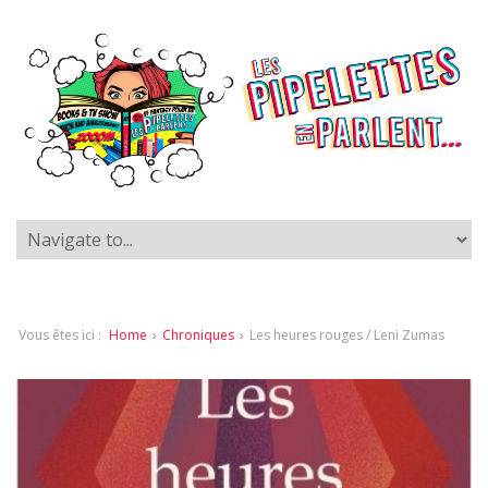
Vous êtes ici :
Home
›
Chroniques
›
Les heures rouges / Leni Zumas