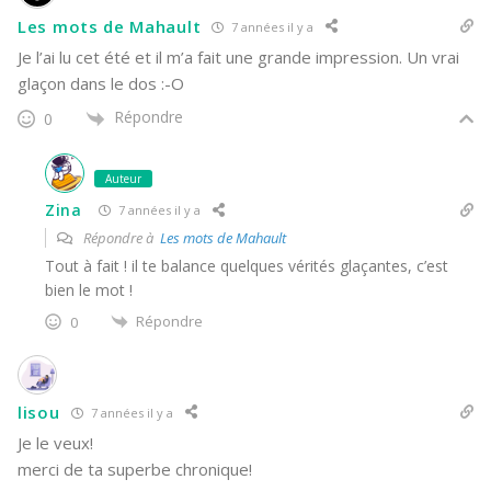
Les mots de Mahault
7 années il y a
Je l’ai lu cet été et il m’a fait une grande impression. Un vrai
glaçon dans le dos :-O
Répondre
0
Auteur
Zina
7 années il y a
Répondre à
Les mots de Mahault
Tout à fait ! il te balance quelques vérités glaçantes, c’est
bien le mot !
Répondre
0
lisou
7 années il y a
Je le veux!
merci de ta superbe chronique!