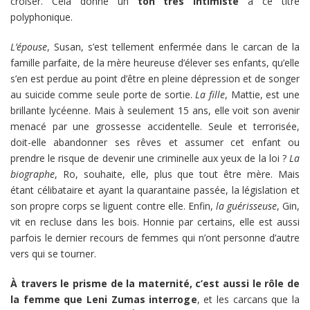
croiser. Cela donne un
ton très intimiste
à ce titre
polyphonique.
L’épouse
, Susan, s’est tellement enfermée dans le carcan de la
famille parfaite, de la mère heureuse d’élever ses enfants, qu’elle
s’en est perdue au point d’être en pleine dépression et de songer
au suicide comme seule porte de sortie.
La fille
, Mattie, est une
brillante lycéenne. Mais à seulement 15 ans, elle voit son avenir
menacé par une grossesse accidentelle. Seule et terrorisée,
doit-elle abandonner ses rêves et assumer cet enfant ou
prendre le risque de devenir une criminelle aux yeux de la loi ?
La
biographe
, Ro, souhaite, elle, plus que tout être mère. Mais
étant célibataire et ayant la quarantaine passée, la législation et
son propre corps se liguent contre elle. Enfin,
la guérisseuse
, Gin,
vit en recluse dans les bois. Honnie par certains, elle est aussi
parfois le dernier recours de femmes qui n’ont personne d’autre
vers qui se tourner.
À travers le prisme de la maternité, c’est aussi le rôle de
la femme que Leni Zumas interroge
, et les carcans que la