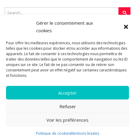
Gérer le consentement aux
cookies
SUR LA TOILE…
Pour offrir les meilleures expériences, nous utilisons des technologies
telles que les cookies pour stocker et/ou accéder aux informations des
appareils. Le fait de consentir à ces technologies nous permettra de
traiter des données telles que le comportement de navigation ou les ID
Blogroll
uniques sur ce site. Le fait de ne pas consentir ou de retirer son
consentement peut avoir un effet négatif sur certaines caractéristiques
et fonctions.
Accepter
Refuser
© 2011-2026 Les pipelettes en parlent...
Mentions légales.
Politique
Voir les préférences
14
de cookies.
A propos
|
Plan du site
Politique de cookies
Mentions légales