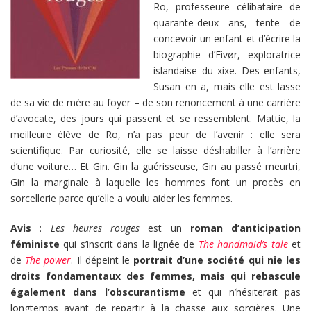
Ro, professeure célibataire de
quarante-deux ans, tente de
concevoir un enfant et d’écrire la
biographie d’Eivør, exploratrice
islandaise du xixe. Des enfants,
Susan en a, mais elle est lasse
de sa vie de mère au foyer – de son renoncement à une carrière
d’avocate, des jours qui passent et se ressemblent. Mattie, la
meilleure élève de Ro, n’a pas peur de l’avenir : elle sera
scientifique. Par curiosité, elle se laisse déshabiller à l’arrière
d’une voiture… Et Gin. Gin la guérisseuse, Gin au passé meurtri,
Gin la marginale à laquelle les hommes font un procès en
sorcellerie parce qu’elle a voulu aider les femmes.
Avis
:
Les heures rouges
est un
roman d’anticipation
féministe
qui s’inscrit dans la lignée de
The handmaid’s tale
et
de
The power
. Il dépeint le
portrait d’une société qui nie les
droits fondamentaux des femmes, mais qui rebascule
également dans l’obscurantisme
et qui n’hésiterait pas
longtemps avant de repartir à la chasse aux sorcières. Une