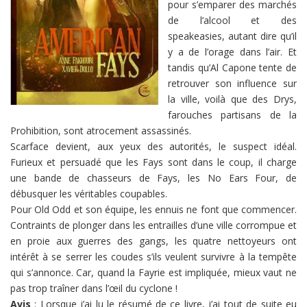
pour s’emparer des marchés
de l’alcool et des
speakeasies, autant dire qu’il
y a de l’orage dans l’air. Et
tandis qu’Al Capone tente de
retrouver son influence sur
la ville, voilà que des Drys,
farouches partisans de la
Prohibition, sont atrocement assassinés.
Scarface devient, aux yeux des autorités, le suspect idéal.
Furieux et persuadé que les Fays sont dans le coup, il charge
une bande de chasseurs de Fays, les No Ears Four, de
débusquer les véritables coupables.
Pour Old Odd et son équipe, les ennuis ne font que commencer.
Contraints de plonger dans les entrailles d’une ville corrompue et
en proie aux guerres des gangs, les quatre nettoyeurs ont
intérêt à se serrer les coudes s’ils veulent survivre à la tempête
qui s’annonce. Car, quand la Fayrie est impliquée, mieux vaut ne
pas trop traîner dans l’œil du cyclone !
Avis
: Lorsque j’ai lu le résumé de ce livre, j’ai tout de suite eu