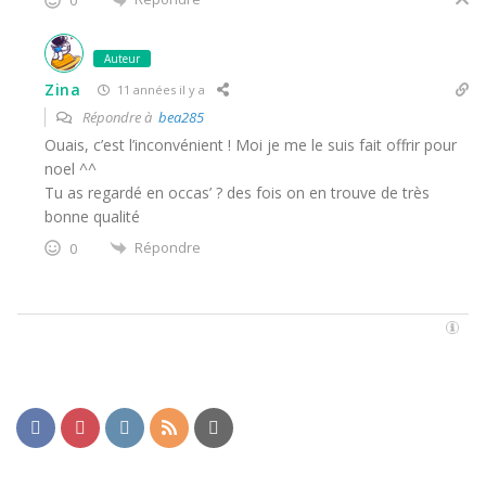
0
Auteur
Zina
11 années il y a
Répondre à
bea285
Ouais, c’est l’inconvénient ! Moi je me le suis fait offrir pour
noel ^^
Tu as regardé en occas’ ? des fois on en trouve de très
bonne qualité
Répondre
0