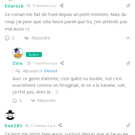
Eilarock
11 années il y a
Ce roman me fait de l’oeil depuis un petit moment. Mais du
coup j’ai peur que cela fasse pareil que toi, j’en attends pas
mal aussi =)
Répondre
0
Auteur
Zina
11 années il y a
Répondre à
Eilarock
Avec ce genre d’attente, c’est quitte ou double, soit c’est
exactement comme on l’imaginait, et on a la banane, soit,
ça l’est pas, alors là… :'(
Répondre
0
bea285
11 années il y a
Ce livre me tente bien aussi, surtout depuis que je l’ai vu en