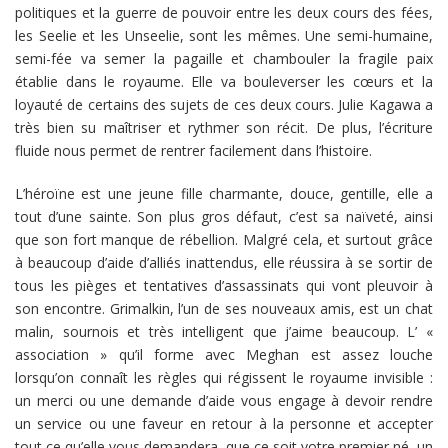
politiques et la guerre de pouvoir entre les deux cours des fées,
les Seelie et les Unseelie, sont les mêmes. Une semi-humaine,
semi-fée va semer la pagaille et chambouler la fragile paix
établie dans le royaume. Elle va bouleverser les cœurs et la
loyauté de certains des sujets de ces deux cours. Julie Kagawa a
très bien su maîtriser et rythmer son récit. De plus, l’écriture
fluide nous permet de rentrer facilement dans l’histoire.
L’héroïne est une jeune fille charmante, douce, gentille, elle a
tout d’une sainte. Son plus gros défaut, c’est sa naïveté, ainsi
que son fort manque de rébellion. Malgré cela, et surtout grâce
à beaucoup d’aide d’alliés inattendus, elle réussira à se sortir de
tous les pièges et tentatives d’assassinats qui vont pleuvoir à
son encontre. Grimalkin, l’un de ses nouveaux amis, est un chat
malin, sournois et très intelligent que j’aime beaucoup. L’ «
association » qu’il forme avec Meghan est assez louche
lorsqu’on connaît les règles qui régissent le royaume invisible :
un merci ou une demande d’aide vous engage à devoir rendre
un service ou une faveur en retour à la personne et accepter
tout ce qu’elle vous demandera, que ce soit votre premier né, un