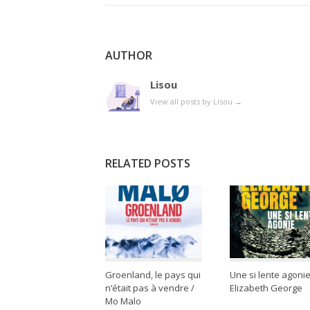
AUTHOR
Lisou
View all posts by Lisou
→
RELATED POSTS
Groenland, le pays qui
Une si lente agonie
n’était pas à vendre /
Elizabeth George
Mo Malo