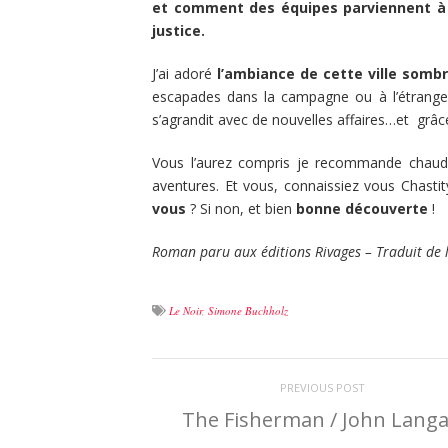
et comment des équipes parviennent à t
justice.
J’ai adoré
l’ambiance
de cette ville somb
escapades dans la campagne ou à l’étranger
s’agrandit avec de nouvelles affaires…et grâc
Vous l’aurez compris je recommande chaudem
aventures. Et vous, connaissiez vous Chastity
vous
? Si non, et bien
bonne découverte
!
Roman paru aux éditions Rivages – Traduit de 
Le Noir
,
Simone Buchholz
PREVIOUS POST
The Fisherman / John Lang