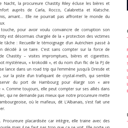
 Nacht, la procureure Chastity Riley écluse les bières et
nfort auprès de Carla, Rocco, Calabretta et Klatsche.
mis, amant… Elle ne pourrait pas affronter le monde du
ux.
 touche, pour avoir voulu convaincre de corruption son
tity est désormais chargée de la « protection des victimes
le tâche : Recueillir le témoignage d’un Autrichien passé à
en décidé à se taire. C’est sans compter sur la force de
de Chastity – visites impromptues, bières et cigarettes.
ot mystérieux, « krokodili », et du nom d’un flic de la PJ de
e se lance dans un road trip qui l’emmène jusqu’à Dresde et
 sur la piste d’un trafiquant de crystal-meth, qui semble
servir du port de Hambourg pour élargir son « aire
 ». Comme toujours, elle peut compter sur ses alliés dans
Faller, qui ne demande pas mieux que notre procureure mette
ambourgeoise, où le mafieux, dit L’Albanais, s’est fait une
er.
 Procureure placardisée car intègre, elle traine avec des
couple mais il ne faut pas trop que ça se voit. Elle porte un