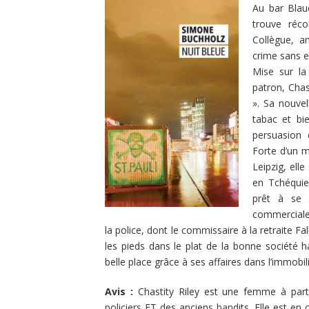
Au bar Blaue
trouve réco
Collègue, a
crime sans e
Mise sur la
patron, Chas
». Sa nouvel
tabac et bi
persuasion 
Forte d’un m
Leipzig, ell
en Tchéquie,
prêt à se 
commerciale
la police, dont le commissaire à la retraite 
les pieds dans le plat de la bonne société h
belle place grâce à ses affaires dans l’immobili
Avis :
Chastity Riley est une femme à part.
policiers ET des anciens bandits. Elle est en 