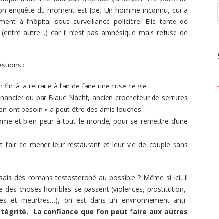
 Son enquête du moment est Joe. Un homme inconnu, qui a
t à l’hôpital sous surveillance policière. Elle tente de
s (entre autre…) car il n’est pas amnésique mais refuse de
stions :
flic à la retraite à l’air de faire une crise de vie…
tenancier du bar Blaue Nacht, ancien crocheteur de serrures
 en ont besoin » a peut être des amis louches…
antôme et bien peur à tout le monde, pour se remettre d’une
l’air de mener leur restaurant et leur vie de couple sans
sais des romans testosteroné au possible ? Même si ici, il
 des choses horribles se passent (violences, prostitution,
oires et meurtres…), on est dans un environnement anti-
ntégrité.
La confiance que l’on peut faire aux autres