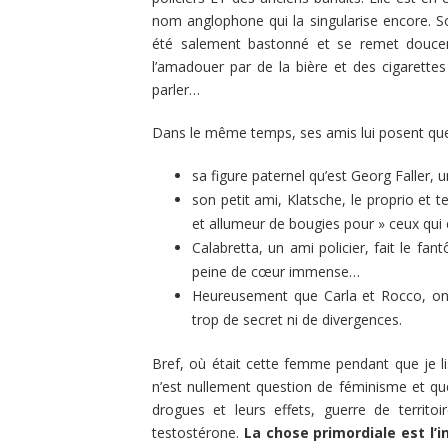
nom anglophone qui la singularise encore.
été salement bastonné et se remet doucemen
l’amadouer par de la bière et des cigarette
parler…
Dans le même temps, ses amis lui posent que
sa figure paternel qu’est Georg Faller, un 
son petit ami, Klatsche, le proprio et 
et allumeur de bougies pour » ceux qui
Calabretta, un ami policier, fait le f
peine de cœur immense…
Heureusement que Carla et Rocco, ont 
trop de secret ni de divergences.
Bref, où était cette femme pendant que je li
n’est nullement question de féminisme et que
drogues et leurs effets, guerre de territ
testostérone.
La chose primordiale est l’i