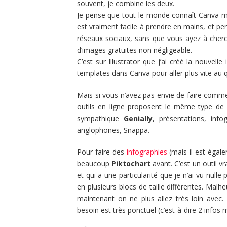
souvent, je combine les deux.
Je pense que tout le monde connaît Canva mainte
est vraiment facile à prendre en mains, et p
réseaux sociaux, sans que vous ayez à cherc
d’images gratuites non négligeable.
C’est sur Illustrator que j’ai créé la nouvelle
templates dans Canva pour aller plus vite au q
Mais si vous n’avez pas envie de faire comme 
outils en ligne proposent le même type d
sympathique
Genially
, présentations, infog
anglophones, Snappa.
Pour faire des
infographies
(mais il est égalem
beaucoup
Piktochart
avant. C’est un outil vr
et qui a une particularité que je n’ai vu nulle 
en plusieurs blocs de taille différentes. Malhe
maintenant on ne plus allez très loin avec.
besoin est très ponctuel (c’est-à-dire 2 infos ma