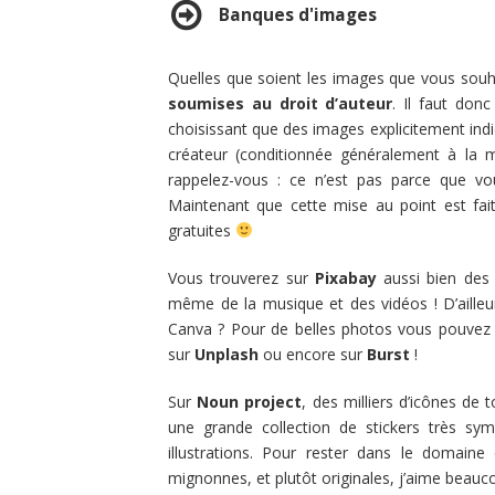
Banques d'images
Quelles que soient les images que vous souhai
soumises au droit d’auteur
. Il faut don
choisissant que des images explicitement indi
créateur (conditionnée généralement à la
rappelez-vous : ce n’est pas parce que vo
Maintenant que cette mise au point est fai
gratuites
Vous trouverez sur
Pixabay
aussi bien des 
même de la musique et des vidéos ! D’ailleu
Canva ? Pour de belles photos vous pouve
sur
Unplash
ou encore sur
Burst
!
Sur
Noun project
, des milliers d’icônes de
une grande collection de stickers très s
illustrations. Pour rester dans le domaine 
mignonnes, et plutôt originales, j’aime beauc