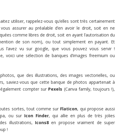
tez utiliser, rappelez-vous qu’elles sont très certainement
c vous assurer au préalable d’en avoir le droit, soit en ne
quées comme libres de droit, soit en ayant l’autorisation du
 mention de son nom), ou tout simplement en payant. Et
us l’avez vu sur google, que vous pouvez vous servir !
te, voici une sélection de banques d’images freemium ou
photos, que des illustrations, des images vectorielles, ou
rs, saviez-vous que cette banque de photos appartenait à
z également compter sur
Pexels
(Canva family, toujours !),
 toutes sortes, tout comme sur
Flaticon
, qui propose aussi
ympa, ou sur
Icon Finder
, qui allie en plus de très jolies
des illustrations,
Icons8
en propose vraiment de super
oup !