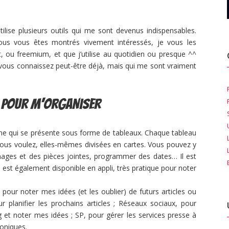
utilise plusieurs outils qui me sont devenus indispensables.
ous vous êtes montrés vivement intéressés, je vous les
it, ou freemium, et que j’utilise au quotidien ou presque ^^
e vous connaissez peut-être déjà, mais qui me sont vraiment
s pour m’organiser
igne qui se présente sous forme de tableaux. Chaque tableau
vous voulez, elles-mêmes divisées en cartes. Vous pouvez y
images et des pièces jointes, programmer des dates… Il est
llo est également disponible en appli, très pratique pour noter
 pour noter mes idées (et les oublier) de futurs articles ou
ur planifier les prochains articles ; Réseaux sociaux, pour
og et noter mes idées ; SP, pour gérer les services presse à
roniques.