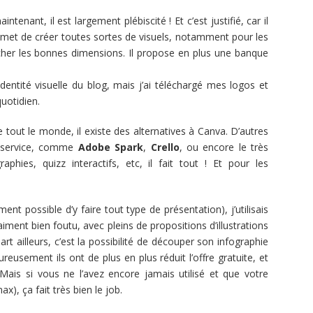
nant, il est largement plébiscité ! Et c’est justifié, car il
ermet de créer toutes sortes de visuels, notamment pour les
her les bonnes dimensions. Il propose en plus une banque
 identité visuelle du blog, mais j’ai téléchargé mes logos et
uotidien.
tout le monde, il existe des alternatives à Canva. D’autres
e service, comme
Adobe Spark
,
Crello
, ou encore le très
raphies, quizz interactifs, etc, il fait tout ! Et pour les
ent possible d’y faire tout type de présentation), j’utilisais
aiment bien foutu, avec pleins de propositions d’illustrations
part ailleurs, c’est la possibilité de découper son infographie
ureusement ils ont de plus en plus réduit l’offre gratuite, et
 Mais si vous ne l’avez encore jamais utilisé et que votre
x), ça fait très bien le job.