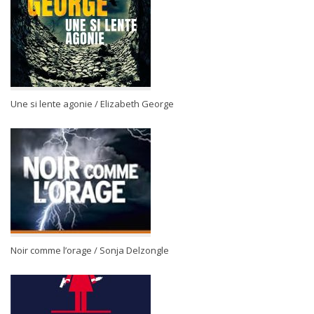
Une si lente agonie / Elizabeth George
Noir comme l’orage / Sonja Delzongle