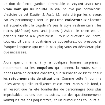
Le don de Pierre, gardien d’immeuble et
voyant avec une
vraie voix qui lui bouffe la vie
, ne m’a pas convaincue.
L’histoire de cet
Escalier B, Paris 12
, reste tiré par les cheveux
car les personnages sont un peu trop
caricaturaux
: l’actrice
est superficielle ; la cagole n’a pas le style vestimentaire ; les
noires (d’Afrique) sont anti jaunes (d’Asie) ; le chien est un
pékinois albinos aux yeux bleus… Pour le quotidien de Pierre,
tout est dit dans la quatrième de couverture… ou presque, et
évoquer l’enquête (qui m’a le plus plu) vous en dévoilerait plus
que nécessaire.
Alors quand même, il y a quelques bonnes surprises :
notamment sur les
enquêtes
qui tiennent la route, sur la
cocasserie
de certains chapitres, sur l’humanité de Pierre et sur
les
retournements de situations
. Comme cette fin comme
je les aime qui allie intelligence et clin d’œil. Mais sur le fond, il
en ressort que j’ai été bombardée de personnages tous plus
improbables les uns que les autres, par des questionnements
karmiques ras des pâquerettes, et un humour pas toujours au