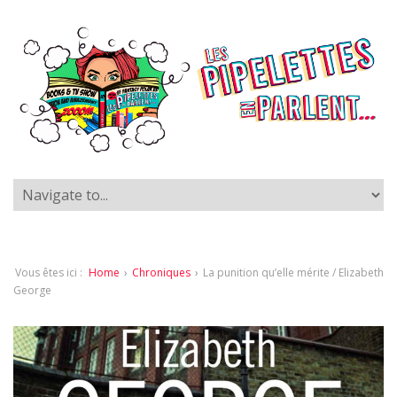
Vous êtes ici :
Home
›
Chroniques
›
La punition qu’elle mérite / Elizabeth
George