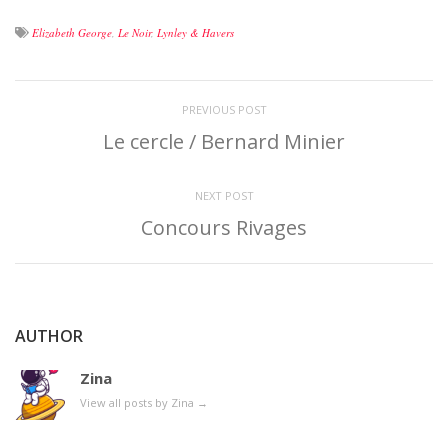
Elizabeth George
,
Le Noir
,
Lynley & Havers
PREVIOUS POST
Le cercle / Bernard Minier
NEXT POST
Concours Rivages
AUTHOR
Zina
View all posts by Zina
→