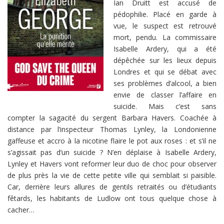
Ian Druitt est accusé de
pédophilie. Placé en garde à
vue, le suspect est retrouvé
mort, pendu. La commissaire
Isabelle Ardery, qui a été
dépêchée sur les lieux depuis
Londres et qui se débat avec
ses problèmes d’alcool, a bien
envie de classer l’affaire en
suicide. Mais c’est sans
compter la sagacité du sergent Barbara Havers. Coachée à
distance par l’inspecteur Thomas Lynley, la Londonienne
gaffeuse et accro à la nicotine flaire le pot aux roses : et s’il ne
s’agissait pas d’un suicide ? N’en déplaise à Isabelle Ardery,
Lynley et Havers vont reformer leur duo de choc pour observer
de plus près la vie de cette petite ville qui semblait si paisible.
Car, derrière leurs allures de gentils retraités ou d’étudiants
fêtards, les habitants de Ludlow ont tous quelque chose à
cacher…