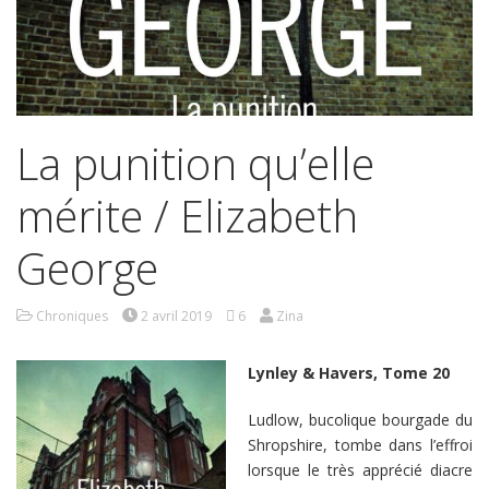
La punition qu’elle
mérite / Elizabeth
George
Chroniques
2 avril 2019
6
Zina
Lynley & Havers, Tome 20
Ludlow, bucolique bourgade du
Shropshire, tombe dans l’effroi
lorsque le très apprécié diacre