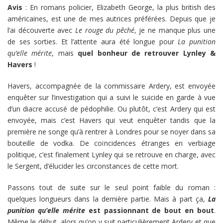
Avis
: En romans policier, Elizabeth George, la plus british des
américaines, est une de mes autrices préférées. Depuis que je
l’ai découverte avec
Le rouge du pêché
, je ne manque plus une
de ses sorties. Et l’attente aura été longue pour
La punition
qu’elle mérite
, mais
quel bonheur de retrouver Lynley &
Havers
!
Havers, accompagnée de la commissaire Ardery, est envoyée
enquêter sur l’investigation qui a suivi le suicide en garde à vue
d’un diacre accusé de pédophilie. Ou plutôt, c’est Ardery qui est
envoyée, mais c’est Havers qui veut enquêter tandis que la
première ne songe qu’à rentrer à Londres pour se noyer dans sa
bouteille de vodka. De coïncidences étranges en verbiage
politique, c’est finalement Lynley qui se retrouve en charge, avec
le Sergent, d’élucider les circonstances de cette mort.
Passons tout de suite sur le seul point faible du roman :
quelques longueurs dans la dernière partie. Mais à part ça,
La
punition qu’elle mérite
est passionnant de bout en bout
.
Même le début, alors qu’on y suit particulièrement Ardery et que