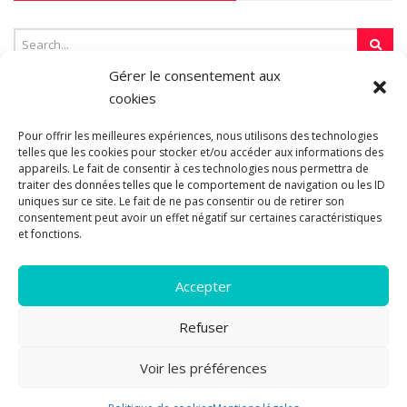
Gérer le consentement aux
cookies
SUR LA TOILE…
Pour offrir les meilleures expériences, nous utilisons des technologies
telles que les cookies pour stocker et/ou accéder aux informations des
appareils. Le fait de consentir à ces technologies nous permettra de
Blogroll
traiter des données telles que le comportement de navigation ou les ID
uniques sur ce site. Le fait de ne pas consentir ou de retirer son
consentement peut avoir un effet négatif sur certaines caractéristiques
et fonctions.
Accepter
Refuser
© 2011-2026 Les pipelettes en parlent...
Mentions légales.
Politique
Voir les préférences
14
de cookies.
A propos
|
Plan du site