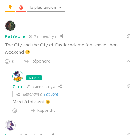
le plus ancien
PatiVore
7 années il y a
The City and the City et Castlerock me font envie ; bon
weekend
Répondre
0
Auteur
Zina
7 années il y a
Répondre à
PatiVore
Merci à toi aussi
Répondre
0